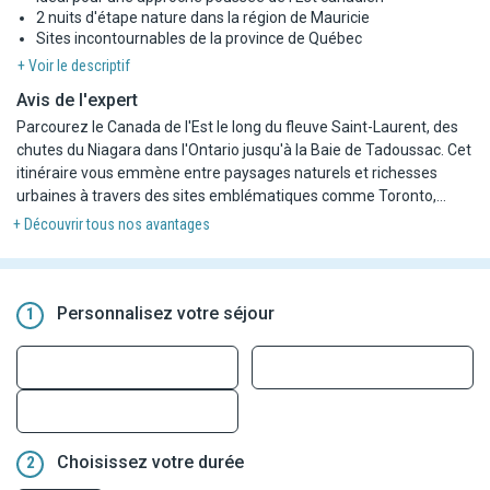
2 nuits d'étape nature dans la région de Mauricie
Sites incontournables de la province de Québec
+ Voir le descriptif
Avis de l'expert
Parcourez le Canada de l'Est le long du fleuve Saint-Laurent, des
chutes du Niagara dans l'Ontario jusqu'à la Baie de Tadoussac. Cet
itinéraire vous emmène entre paysages naturels et richesses
urbaines à travers des sites emblématiques comme Toronto,
Ottawa, Montréal, Québec, l'archipel des Mille-Îles et la Mauricie.
+ Découvrir tous nos avantages
Enfin terminez votre escapade par une journée libre à Saint-
Alexis-des-Monts entre lacs et forêts, et une nuit d'étape dans le
centre-ville de Montréal pour effectuer vos derniers achats. Un
vrai concentré d'incontournables canadiens !!!
Personnalisez votre séjour
1
Choisissez votre durée
2