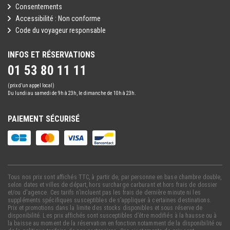
Consentements
Accessibilité : Non conforme
Code du voyageur responsable
INFOS ET RÉSERVATIONS
01 53 80 11 11
(prix d’un appel local)
Du lundi au samedi de 9h à 23h, le dimanche de 10h à 23h.
PAIEMENT SÉCURISÉ
Tous nos prix sont affichés TTC, à partir de, par personne en base chambre double,
selon dates et villes de départ, hors surcharge carburant et hors frais de dossier
et/ou d'agence. Ces tarifs n’incluent pas les frais de dernière minute ni les
suppléments spécifiques susceptibles de s’appliquer à certaines destinations.
Prix et promotions dans la limite des stocks disponibles et sous réserve de
disponibilité. Les prix affichés sont susceptibles d’être modifiés à la hausse ou à
la baisse au moment de la réservation en fonction notamment de la disponibilité ou