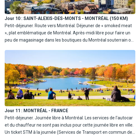
Jour 10 :
SAINT-ALEXIS-DES-MONTS - MONTRÉAL (150 KM)
Petit-déjeuner. Route vers Montréal. Déjeuner de « smoked meat
», plat emblématique de Montréal. Après-midi libre pour faire un
peu de magasinage dans les boutiques du Montréal souterrain ou
sur la rue Sainte-Catherine ; pour visiter l'un des nombreux
musées de la ville (on compte une cinquantaine d'institutions
muséales dans le grand Montréal) ; ou pour découvrir l'un des
grands parcs urbains faisant la réputation de la métropole,
notamment le parc du Mont-Royal. Dîner libre. Hébergement dans
le centre-ville de Montréal.
Jour 11 :
MONTRÉAL - FRANCE
Petit-déjeuner. Journée libre à Montréal. Les services de l'autocar
et du chauffeur ne sont pas inclus pour cette journée libre en ville.
Un ticket STM à la journée (Services de Transport en commun de
Montréal), valide pour 24h, vous sera toutefois remis. Un guide-