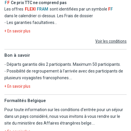
Les boissons (sauf thé/café et carafe d'eau lors des repas).
F
F
Ce prix TTC ne comprend pas
Les taxes de séjour.
Les dépenses d'ordre personnel.
Les offres
FLEXI
FRAM
sont identifiées par un symbole
F
F
Le port des bagages.
dans le calendrier ci-dessus.
Les Frais de dossier
Les excursions et activités optionnelles à régler sur place.
- Les garanties facultatives
Les pourboires aux chauffeurs et guides : prévoir 5 à 6 CAD
- Les autres repas et les boissons
+ En savoir plus
pour chacun par jour et par personne.
- Les activités et excursions payantes
Les repas éventuels aux escales.
Voir les conditions
- Les dépenses d'ordre personnel
Les garanties assistance, rapatriement, frais médicaux et
d'hospitalisation, assistance juridique et pénale.
Bon à savoir
Les garanties annulation, bagages, retard aérien.
- Départs garantis dès 2 participants. Maximum 50 participants.
- Possibilité de regroupement à l'arrivée avec des participants de
plusieurs voyagistes francophones.
- Circuit du jour 2 au jour 8 et le jour 10 en minibus climatisé
+ En savoir plus
(jusqu'à 19 participants) ou autocar climatisé (dès 20
participants).
Formalités Belgique
- Chauffeur-accompagnateur francophone (jusqu'à 19
Pour toute information sur les conditions d'entrée pour un séjour
participants) ou guide-accompagnateur francophone (dès 20
dans un pays considéré, nous vous invitons à vous rendre sur le
participants).
site du ministère des Affaires étrangères belge.
- Remise d'un ticket STM 24h valable le jour 11 sur les transports
https://diplomatie.belgium.be/fr/Services/voyager_a_letranger/con