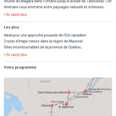
chutes du Niagara dans l'Ontario jusqu'à la Baie de Tadoussac. Cet
itinéraire vous emmène entre paysages naturels et richesses
urbaines à travers des sites emblématiques comme Toronto,
+ En savoir plus
Ottawa, Montréal, Québec, l'archipel des Mille-Îles et la Mauricie.
Enfin terminez votre escapade par une journée libre à Saint-
Les plus
Alexis-des-Monts entre lacs et forêts, et une nuit d'étape dans le
Idéal pour une approche poussée de l'Est canadien
centre-ville de Montréal pour effectuer vos derniers achats. Un
2 nuits d'étape nature dans la région de Mauricie
vrai concentré d'incontournables canadiens !!!
Sites incontournables de la province de Québec
Croisière aux chutes du Niagara en Ontario
+ En savoir plus
Dernière nuit dans le centre-ville de Montréal
Votre programme