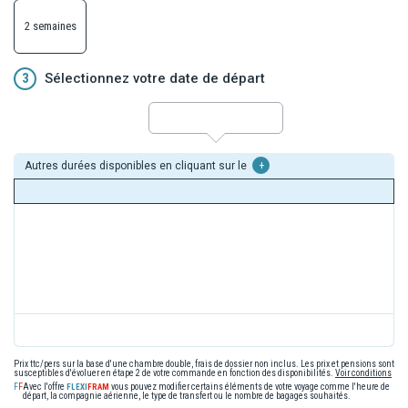
2 semaines
3
Sélectionnez votre date de départ
Autres durées disponibles en cliquant sur le
+
Prix ttc/pers sur la base d'une chambre double, frais de dossier non inclus. Les prix et pensions sont
susceptibles d'évoluer en étape 2 de votre commande en fonction des disponibilités.
Voir conditions
Avec l'offre
vous pouvez modifier certains éléments de votre voyage comme l'heure de
départ, la compagnie aérienne, le type de transfert ou le nombre de bagages souhaités.