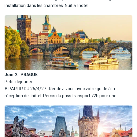
Installation dans les chambres. Nuit à l'hôtel.
Jour 2 :
PRAGUE
Petit-déjeuner.
A PARTIR DU 26/4/27 : Rendez-vous avec votre guide à la
réception de l'hôtel. Remis du pass transport 72h pour une
circulation facile dans la ville. Départ pour la visite.
Visite du quartier Stare Mesto, la Vieille Ville de Prague marquée
par ses nombreux édifices gothiques et romans et ses rues
médiévales. La visite vous amènera aux endroits les plus
populaires de la Vieille Ville en suivant la Voie royale. L'itinéraire