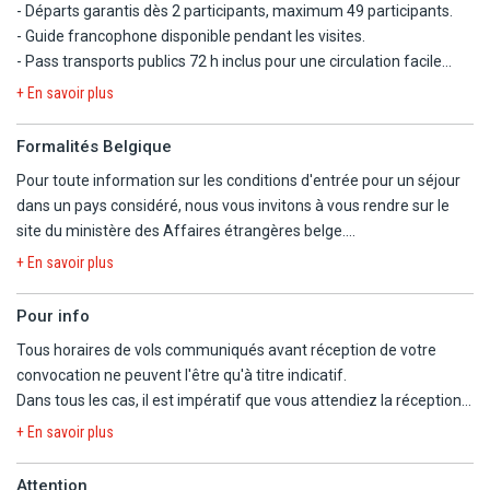
- Départs garantis dès 2 participants, maximum 49 participants.
- Guide francophone disponible pendant les visites.
- Pass transports publics 72 h inclus pour une circulation facile
dans la ville.
+ En savoir plus
- Jour 1 : transfert à l'arrivée individuel ou en petits groupes sans
guide, Jour 4 : transfert hôtel-aéroport.
Formalités Belgique
- Petits-déjeuners des jours 2,3 et 4 et déjeuners des jours 2 et 3
Pour toute information sur les conditions d'entrée pour un séjour
inclus. Dîners libres.
dans un pays considéré, nous vous invitons à vous rendre sur le
- Repas en formule demi-pension : 2 déjeuners sous forme de
site du ministère des Affaires étrangères belge.
menu composé de 3 plats sans boissons dans des restaurants
https://diplomatie.belgium.be/fr/Services/voyager_a_letranger/con
locaux.
+ En savoir plus
- Possibilité de regroupement avec des clients d'autres voyagistes
francophones.
Pour info
- Taxe de séjour incluse.
Tous horaires de vols communiqués avant réception de votre
- Programme type pouvant être modifié en fonction d'impératifs
convocation ne peuvent l'être qu'à titre indicatif.
locaux, néanmoins visites respectées.
Dans tous les cas, il est impératif que vous attendiez la réception
- COURANT ELECTRIQUE : 230 V - 50 Hz - Type E : Adaptateur non
de la convocation comprenant les horaires définitifs avant
+ En savoir plus
nécessaire.
d'organiser votre voyage.
Nous ne pourrons être tenus responsables d'un changement
Attention