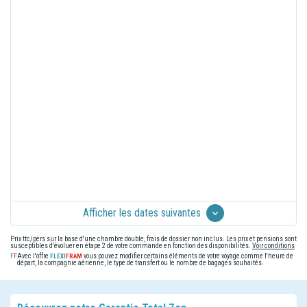
Afficher les dates suivantes
Prix ttc/pers sur la base d'une chambre double, frais de dossier non inclus. Les prix et pensions sont
susceptibles d'évoluer en étape 2 de votre commande en fonction des disponibilités.
Voir conditions
Avec l'offre
vous pouvez modifier certains éléments de votre voyage comme l'heure de
départ, la compagnie aérienne, le type de transfert ou le nombre de bagages souhaités.