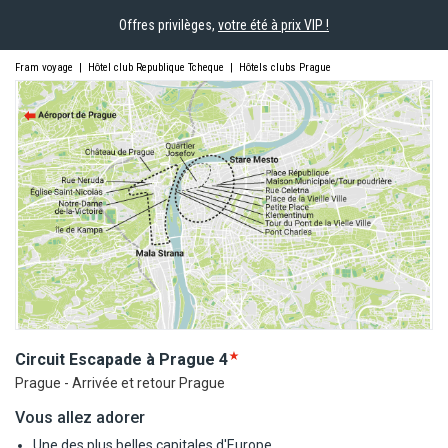
Offres privilèges,
votre été à prix VIP !
Fram voyage
|
Hôtel club Republique Tcheque
|
Hôtels clubs Prague
Circuit Escapade à
Prague
4
Prague - Arrivée et retour Prague
Vous allez adorer
Une des plus belles capitales d'Europe