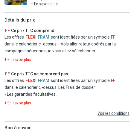
de détails).
+ En savoir plus
Package dîner + une demi-journée de visite guidée
comprenant :
Détails du prix
- 2 dîners à Prague (le jour 2 et le jour 3) sous forme
de menus composés de 3 plats sans boissons.
F
F
Ce prix TTC comprend
- 1 demi-journée de visite guidée du Château de
Les offres
FLEXI
FRAM
sont identifiées par un symbole
F
F
Prague avec un guide francophone disposant d'une
dans le calendrier ci-dessus.
- Vols aller retour opérés par la
licence professionnelle. Vous découvrirez
compagnie aérienne que vous allez sélectionner
également la cathédrale St Guy, l'ancien Palais
- Logement en chambre double standard dans les hôtels
Royal, la basilique St Georges et la Ruelle d'Or (voir
+ En savoir plus
mentionnés ou similaires
- La formule Repas
F
F
Ce prix TTC ne comprend pas
- Les taxes d'aéroport et de solidarité
Les offres
FLEXI
FRAM
sont identifiées par un symbole
F
F
- Le transfert
dans le calendrier ci-dessus.
Les Frais de dossier
- Les garanties facultatives
- Les autres repas et les boissons
+ En savoir plus
- Les activités et excursions payantes
Voir les conditions
- Les dépenses d'ordre personnel
Bon à savoir