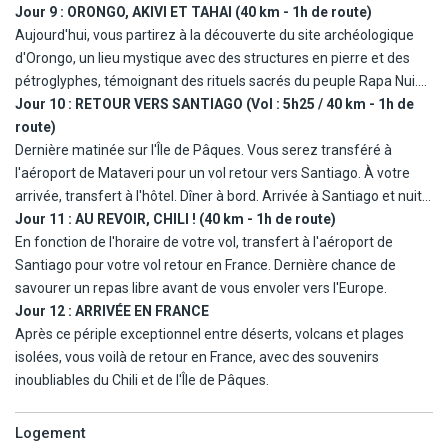
d'un spectacle de danses Rapa Nui et polynésiennes, viendra clore
Rano Raraku, la carrière où la plupart des Moaïs ont été sculptés,
Jour 9 :
ORONGO, AKIVI ET TAHAI (40 km - 1h de route)
cette première journée sur l'île. Nuit à l'hôtel.
offrant un spectacle de statues inachevées et de blocs de pierre
Aujourd'hui, vous partirez à la découverte du site archéologique
abandonnés. Après une visite du Nombril du Monde et du site
d'Orongo, un lieu mystique avec des structures en pierre et des
mythique Ahu Te Pito Kura, direction la plage d'Anakena, un havre
pétroglyphes, témoignant des rituels sacrés du peuple Rapa Nui.
de sable blanc bordé de palmiers et de Moaïs restaurés. Un pique-
Après un déjeuner libre, visite d'Akivi, un site unique où sept Moaïs
Jour 10 :
RETOUR VERS SANTIAGO (Vol : 5h25 / 40 km - 1h de
nique à l'ombre des cocotiers et un bain de mer dans les eaux
regardent l'intérieur de l'île. Vous terminerez par le site de Tahai,
route)
cristallines s'annoncent comme des moments d'exception. Retour
un complexe cérémoniel qui offre une vue sublime sur le coucher
Dernière matinée sur l'Île de Pâques. Vous serez transféré à
à Hanga Roa pour un dîner local et une nuit à l'hôtel.
de soleil sur l'océan Pacifique, un moment magique pour apprécier
l'aéroport de Mataveri pour un vol retour vers Santiago. À votre
l'histoire de l'île. Retour à l'hôtel pour un dîner et une dernière nuit
arrivée, transfert à l'hôtel. Dîner à bord. Arrivée à Santiago et nuit à
sur l'île.
l'hôtel.
Jour 11 :
AU REVOIR, CHILI ! (40 km - 1h de route)
En fonction de l'horaire de votre vol, transfert à l'aéroport de
Santiago pour votre vol retour en France. Dernière chance de
savourer un repas libre avant de vous envoler vers l'Europe.
Jour 12 :
ARRIVÉE EN FRANCE
Après ce périple exceptionnel entre déserts, volcans et plages
isolées, vous voilà de retour en France, avec des souvenirs
inoubliables du Chili et de l'Île de Pâques.
Logement