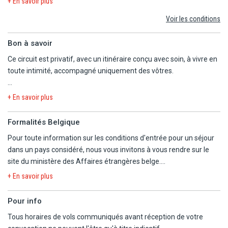
+ En savoir plus
- Les activités et excursions payantes
Voir les conditions
- Les dépenses d'ordre personnel
Bon à savoir
Ce circuit est privatif, avec un itinéraire conçu avec soin, à vivre en
toute intimité, accompagné uniquement des vôtres.
Afin de garantir un voyage fluide et enrichissant, vous serez
+ En savoir plus
accompagné par des guides locaux francophones tout au long de
votre périple. À chaque étape, vous bénéficierez de leur expertise
Formalités Belgique
pour vous faire découvrir les trésors culturels et naturels de
Pour toute information sur les conditions d'entrée pour un séjour
chaque région. Les transferts se feront en voiture privée avec
dans un pays considéré, nous vous invitons à vous rendre sur le
chauffeurs anglophones ou hispanophones, et une assistance
site du ministère des Affaires étrangères belge.
francophone sera présente à votre arrivée et lors de votre départ
https://diplomatie.belgium.be/fr/Services/voyager_a_letranger/con
pour toute la logistique liée aux transferts. Tout au long de votre
+ En savoir plus
voyage, vous bénéficierez d'un véhicule climatisé, parfaitement
adapté au nombre de participants, pour un confort optimal à
Pour info
chaque étape de votre aventure.
Tous horaires de vols communiqués avant réception de votre