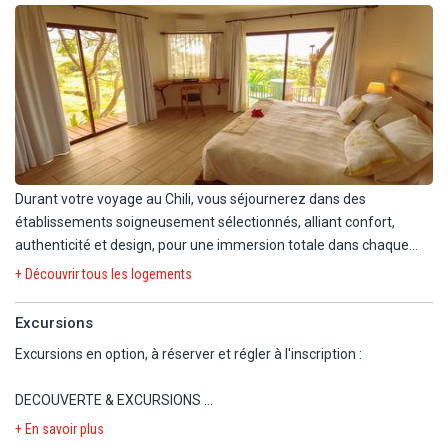
Durant votre voyage au Chili, vous séjournerez dans des
établissements soigneusement sélectionnés, alliant confort,
authenticité et design, pour une immersion totale dans chaque
destination.
+ Découvrir tous les logements
À Santiago, l'Hôtel W vous plonge dans un univers moderne et
Excursions
dynamique, où le design contemporain rencontre le luxe urbain.
Excursions en option, à réserver et régler à l'inscription :
Une base idéale pour explorer la capitale chilienne. Lors de l'étape
entre les deux vols le jour 5, vous profiterez également du Holiday
DECOUVERTE & EXCURSIONS
Inn, un établissement confortable et pratique, offrant des
installations modernes pour une halte reposante avant de
+ En savoir plus
SAN PEDRO DE ATACAMA