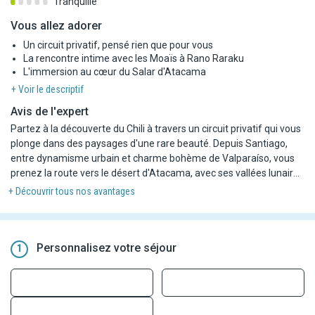
Tranquille
Vous allez adorer
Un circuit privatif, pensé rien que pour vous
La rencontre intime avec les Moaïs à Rano Raraku
L'immersion au cœur du Salar d'Atacama
+ Voir le descriptif
Avis de l'expert
Partez à la découverte du Chili à travers un circuit privatif qui vous
plonge dans des paysages d'une rare beauté. Depuis Santiago,
entre dynamisme urbain et charme bohème de Valparaíso, vous
prenez la route vers le désert d'Atacama, avec ses vallées lunaires
et lagunes d'altiplano. Puis, cap sur l'Île de Pâques, où les Moai
+ Découvrir tous nos avantages
veillent sur des plages de sable blanc et des volcans majestueux.
Entre exploration des sites archéologiques et moments de
détente sur les plages isolées, ce voyage intime vous offre une
immersion totale dans l'histoire et la culture du Pacifique. Un
Personnalisez votre séjour
1
périple inoubliable, entre nature grandiose et héritage ancestral.