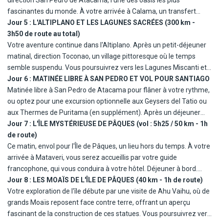
avec ses collines animées, ses graffitis vibrants et ses ascenseurs
direction San Pedro de Atacama, l'une des oasis les plus
historiques. Après un déjeuner local, profitez de vues
fascinantes du monde. À votre arrivée à Calama, un transfert
exceptionnelles sur la baie de Valparaíso, avant de retourner à
vous conduira à votre hôtel dans ce village d'altitude. L'après-midi,
Jour 5 :
L'ALTIPLANO ET LES LAGUNES SACRÉES (300 km -
Santiago pour la soirée. Dîner libre et nuit à l'hôtel.
laissez-vous envoûter par la Vallée de la Lune, un désert aux
3h50 de route au total)
formations minérales époustouflantes. Les derniers rayons du
Votre aventure continue dans l'Altiplano. Après un petit-déjeuner
soleil y offrent un spectacle inoubliable, teintant le paysage de
matinal, direction Toconao, un village pittoresque où le temps
couleurs orangers, tout en dégustant un cocktail local. Retour à
semble suspendu. Vous poursuivrez vers les Lagunes Miscanti et
San Pedro pour un dîner dans un restaurant local. Nuit à l'hôtel.
Miniques, des merveilles naturelles aux eaux cristallines et aux
Jour 6 :
MATINÉE LIBRE À SAN PEDRO ET VOL POUR SANTIAGO
pieds de volcans majestueux. Le paysage est à couper le souffle,
Matinée libre à San Pedro de Atacama pour flâner à votre rythme,
et vous pourrez observer une faune unique, notamment des
ou optez pour une excursion optionnelle aux Geysers del Tatio ou
flamants. Après un déjeuner dans un restaurant local, l'après-midi
aux Thermes de Puritama (en supplément). Après un déjeuner
sera dédiée à la découverte du Salar d'Atacama, un désert de sel
libre, transfert à l'aéroport de Calama pour prendre votre vol
Jour 7 :
L'ÎLE MYSTÉRIEUSE DE PÂQUES (vol : 5h25 / 50 km - 1h
immense, où vous pourrez observer la vie sauvage dans une
retour vers Santiago. À votre arrivée, transfert à un hôtel proche
de route)
nature brute. Retour à San Pedro pour un dîner local et une nuit à
de l'aéroport pour la nuit. Dîner libre.
Ce matin, envol pour l'Île de Pâques, un lieu hors du temps. À votre
l'hôtel.
arrivée à Mataveri, vous serez accueillis par votre guide
francophone, qui vous conduira à votre hôtel. Déjeuner à bord.
L'île, perdue au milieu du Pacifique Sud, vous plonge dans un
Jour 8 :
LES MOAÏS DE L'ÎLE DE PÂQUES (40 km - 1h de route)
univers mystérieux où les légendes des Rapa Nui flottent dans l'air.
Votre exploration de l'île débute par une visite de Ahu Vaihu, où de
L'après-midi est libre pour découvrir les paysages volcaniques, ou
grands Moaïs reposent face contre terre, offrant un aperçu
profiter des plages immaculées. En soirée, un dîner typique, suivi
fascinant de la construction de ces statues. Vous poursuivrez vers