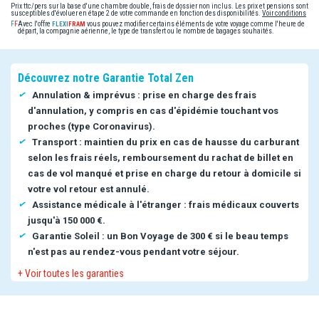
Prix ttc/pers sur la base d'une chambre double, frais de dossier non inclus. Les prix et pensions sont
susceptibles d'évoluer en étape 2 de votre commande en fonction des disponibilités.
Voir conditions
Avec l'offre
vous pouvez modifier certains éléments de votre voyage comme l'heure de
départ, la compagnie aérienne, le type de transfert ou le nombre de bagages souhaités.
Découvrez notre Garantie Total Zen
Annulation & imprévus : prise en charge des frais
d'annulation, y compris en cas d'épidémie touchant vos
proches (type Coronavirus).
Transport : maintien du prix en cas de hausse du carburant
selon les frais réels, remboursement du rachat de billet en
cas de vol manqué et prise en charge du retour à domicile si
votre vol retour est annulé.
Assistance médicale à l'étranger : frais médicaux couverts
jusqu'à 150 000 €.
Garantie Soleil : un Bon Voyage de 300 € si le beau temps
n'est pas au rendez-vous pendant votre séjour.
+ Voir toutes les garanties