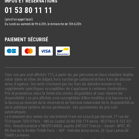
INFOS ET RÉSERVATIONS
01 53 80 11 11
(prix d’un appel local)
Du lundi au samedi de 9h à 23h, le dimanche de 10h à 23h.
PAIEMENT SÉCURISÉ
Tous nos prix sont affichés TTC, à partir de, par personne en base chambre double,
selon dates et villes de départ, hors surcharge carburant et hors frais de dossier
et/ou d'agence. Ces tarifs n’incluent pas les frais de dernière minute ni les
suppléments spécifiques susceptibles de s’appliquer à certaines destinations.
Prix et promotions dans la limite des stocks disponibles et sous réserve de
disponibilité. Les prix affichés sont susceptibles d’être modifiés à la hausse ou à
la baisse au moment de la réservation en fonction notamment de la disponibilité ou
de la politique tarifaire de nos partenaires. Ces ajustements de prix sont
automatiques.
Le traitement des ventes du site Internet Fram est assuré par Karavel, 17 rue de
l’Echiquier 75010 Paris - SAS au capital de 86.506.179 euros - RCS Paris B 532 321
916 - Immatriculation n°IM075140042 auprès d’ATOUT France – Garant : APST, 87-
89, Rue de la Boétie 75008 Paris – RCP : Helvetia Assurances, 25 Quai Lamandé
76600 Le Havre.