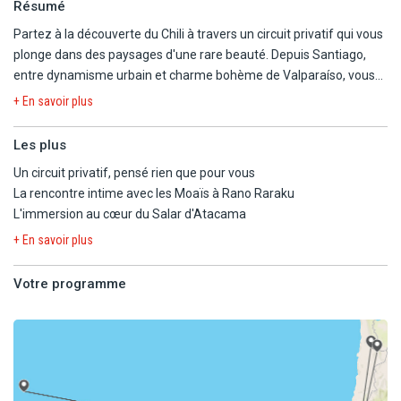
Résumé
Partez à la découverte du Chili à travers un circuit privatif qui vous
plonge dans des paysages d'une rare beauté. Depuis Santiago,
entre dynamisme urbain et charme bohème de Valparaíso, vous
prenez la route vers le désert d'Atacama, avec ses vallées lunaires
+ En savoir plus
et lagunes d'altiplano. Puis, cap sur l'Île de Pâques, où les Moai
veillent sur des plages de sable blanc et des volcans majestueux.
Les plus
Entre exploration des sites archéologiques et moments de
Un circuit privatif, pensé rien que pour vous
détente sur les plages isolées, ce voyage intime vous offre une
La rencontre intime avec les Moaïs à Rano Raraku
immersion totale dans l'histoire et la culture du Pacifique. Un
L'immersion au cœur du Salar d'Atacama
périple inoubliable, entre nature grandiose et héritage ancestral.
+ En savoir plus
Votre programme