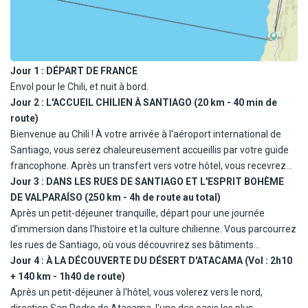
Jour 1 :
DÉPART DE FRANCE
Envol pour le Chili, et nuit à bord.
Jour 2 :
L'ACCUEIL CHILIEN À SANTIAGO (20 km - 40 min de
route)
Bienvenue au Chili ! À votre arrivée à l'aéroport international de
Santiago, vous serez chaleureusement accueillis par votre guide
francophone. Après un transfert vers votre hôtel, vous recevrez
votre kit de bienvenue, un petit prélude à votre aventure. La
Jour 3 :
DANS LES RUES DE SANTIAGO ET L'ESPRIT BOHÈME
journée est libre, vous pourrez explorer à votre rythme la capitale
DE VALPARAÍSO (250 km - 4h de route au total)
vibrante, entre ses rues animées et ses bâtiments coloniaux. Dîner
Après un petit-déjeuner tranquille, départ pour une journée
à votre guise et nuit à l'hôtel.
d'immersion dans l'histoire et la culture chilienne. Vous parcourrez
les rues de Santiago, où vous découvrirez ses bâtiments
coloniaux, la majestueuse Cathédrale de Santiago et le Palais de
Jour 4 :
À LA DÉCOUVERTE DU DÉSERT D'ATACAMA (Vol : 2h10
la Moneda (visite extérieure), témoin des événements marquants
+ 140 km - 1h40 de route)
du Chili. Puis cap sur Valparaíso, joyau portuaire, coloré et bohème,
Après un petit-déjeuner à l'hôtel, vous volerez vers le nord,