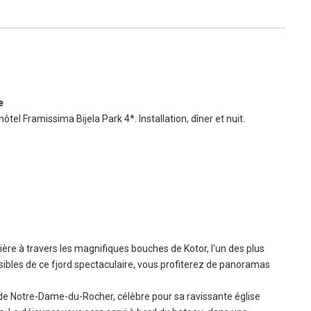
us
la
ée
x
ôtel Framissima Bijela Park 4*. Installation, dîner et nuit.
aussi
ière à travers les magnifiques bouches de Kotor, l'un des plus
ire),
ibles de ce fjord spectaculaire, vous profiterez de panoramas
elle de Notre-Dame-du-Rocher, célèbre pour sa ravissante église
ous