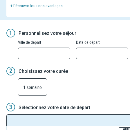
Excursions regroupées avec des clients logeant dans différents hôt
+ Découvrir tous nos avantages
possibles afin de récupérer tous les clients avant le départ des e
Guide pouvant changer d'une excursion à l'autre.
1
Personnalisez votre séjour
Ville de départ
Date de départ
2
Choisissez votre durée
1 semaine
3
Sélectionnez votre date de départ
Autr