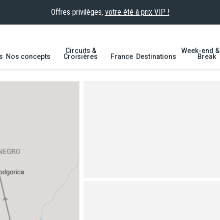
Offres privilèges,
votre été à prix VIP !
Circuits &
Week-end & 
s
Nos concepts
Croisières
France
Destinations
Break