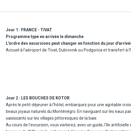
ure. Majestueusement ceinturée par la mer Adriatique, cette remarquable
ées dans le sud-ouest du Monténégro. C'est l'une des plus petites et pl
iance romantique font d'elle le site le plus convoité par les voyageurs.
Jour 1 :
FRANCE - TIVAT
Programme type en arrivée le dimanche
lus belles plages des bouches de Kotor, protégé par les flancs verts de 
L'ordre des excursions peut changer en fonction du jour d'arriv
ique de Kotor et à quelques minutes de Herceg Novi (13 km). Les fabuleu
Accueil à l'aéroport de Tivat, Dubrovnik ou Podgorica et transfert à l'h
les deux classés au patrimoine mondial de l'Humanité par l'Unesco, sont 
ssède 5 piscines dont une d'eau salée et 2 pour les enfants. Avec son
etit gravier de l'hôtel et son animation francophone proposée par nos
et sports en plein air. De quoi ravir petits et grands et offrir de beaux
Jour 2 :
LES BOUCHES DE KOTOR
Après le petit-déjeuner à l'hôtel, embarquez pour une agréable crois
e à 40 km (le passage de la frontière peut entraîner un délai supplémenta
beaux joyaux naturels du Monténégro. En naviguant sur les eaux pais
t restaurants à 500 m.
saisissants sur les villages pittoresques de la baie.
Au cours de l'excursion, vous visiterez, avec un guide, l'île artifici
29/3 pour veiller au bon déroulement et à la qualité de votre séjour. Il v