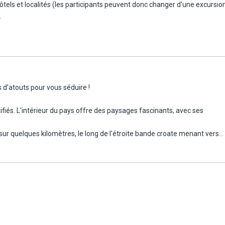
els et localités (les participants peuvent donc changer d'une excursion à
.
d'atouts pour vous séduire !
rtifiés. L'intérieur du pays offre des paysages fascinants, avec ses
 sur quelques kilomètres, le long de l'étroite bande croate menant vers
erritoire, n'oublie jamais qu'il appartient aussi à la zone méditerranéen
ts. Les villes littorales cultivent un charme discret, marqué par l'emprei
Bouches du Kotor constituent un véritable chef-d'oeuvre de la nature. U
al de l'Unesco et s'enfoncent de 28 km dans les terres.