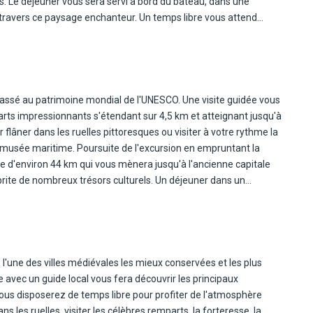
. Le déjeuner vous sera servi à bord du bateau, dans une
travers ce paysage enchanteur. Un temps libre vous attend
mener tranquillement ou simplement profiter de l'atmosphère
et nuit à l'hôtel.
 classé au patrimoine mondial de l'UNESCO. Une visite guidée vous
parts impressionnants s'étendant sur 4,5 km et atteignant jusqu'à
flâner dans les ruelles pittoresques ou visiter à votre rythme la
e musée maritime. Poursuite de l'excursion en empruntant la
e d'environ 44 km qui vous mènera jusqu'à l'ancienne capitale
abrite de nombreux trésors culturels. Un déjeuner dans un
l'Argent. Retour à l'hôtel, en longeant un itinéraire panoramique
, l'une des villes médiévales les mieux conservées et les plus
 avec un guide local vous fera découvrir les principaux
e, vous disposerez de temps libre pour profiter de l'atmosphère
les ruelles, visiter les célèbres remparts, la forteresse, la