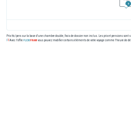
+
Prix ttc/pers sur la base d'une chambre double, frais de dossier non inclus. Les prix et pensions sont
Avec l'offre
vous pouvez modifier certains éléments de votre voyage comme l'heure de dép