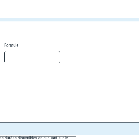
els et localités (les participants peuvent donc changer d'une excursion 
xcursions et au retour des excursions.
Formule
es durées disponibles en cliquant sur le