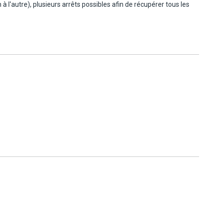
 l'autre), plusieurs arrêts possibles afin de récupérer tous les
ne.
nte
nique