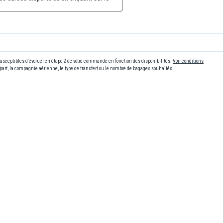
 susceptibles d'évoluer en étape 2 de votre commande en fonction des disponibilités.
Voir conditions
art, la compagnie aérienne, le type de transfert ou le nombre de bagages souhaités.