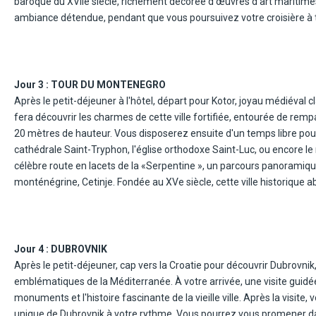
baroque du XVIIe siècle, richement décorée d'œuvres d'art maritimes
inoubliables en toute sérénité.
ambiance détendue, pendant que vous poursuivez votre croisière à 
ensuite à Perast, charmant petite village où vous pourrez vous pro
authentique des lieux. Retour à l'hôtel au début de l'après-midi. Dîner 
Jour 3 :
TOUR DU MONTENEGRO
Après le petit-déjeuner à l'hôtel, départ pour Kotor, joyau médiéval
fera découvrir les charmes de cette ville fortifiée, entourée de rem
20 mètres de hauteur. Vous disposerez ensuite d'un temps libre pour 
cathédrale Saint-Tryphon, l'église orthodoxe Saint-Luc, ou encore l
célèbre route en lacets de la «Serpentine », un parcours panoramiqu
monténégrine, Cetinje. Fondée au XVe siècle, cette ville historique 
restaurant traditionnel vous y attend, suivi d'une visite du musée de 
offrant une vue imprenable sur Budva. Dîner.
Jour 4 :
DUBROVNIK
Après le petit-déjeuner, cap vers la Croatie pour découvrir Dubrovnik
emblématiques de la Méditerranée. À votre arrivée, une visite guidée
monuments et l'histoire fascinante de la vieille ville. Après la visit
unique de Dubrovnik à votre rythme. Vous pourrez vous promener dans 