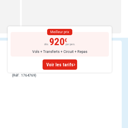
Meilleur prix
920
dès
par pers.
Vols + Transferts + Circuit + Repas
Voir les tarifs
(Réf : 1764769)