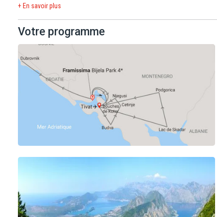
+ En savoir plus
La ville de Tivat est un merveilleux espace de verdure et de nat
commune côtière se trouve sur les berges de la baie de Kotor situ
Votre programme
récentes villes du pays, mais sa richesse architecturale et son amb
Laissez-vous séduire par la grande tranquillité qui y règne!
Le Framissima Bijela Park 4* est situé à proximité immédiate des p
montagne, près du village typique de Bijela à côté du fjord myth
sites de Dubrovnik (en Croatie, à 60 km) et Kotor (à 30 km), tous 
accessibles.
Ce complexe hôtelier aux chambres spacieuses et confortables po
accès direct par une promenade maritime à la plage de sable et p
pilotes-vacances, il combine parfaitement détente et loisirs, plage 
moments partagés en famille, entre amis ou en couple !
L'aéroport de Tivat se situe à 10 km, celui de Dubrovnik en Croati
celui de Podgorica à 95 km et le centre ville de Bijela avec bars e
Notre chef de centre, exclusif Framissima sera présent à partir du 