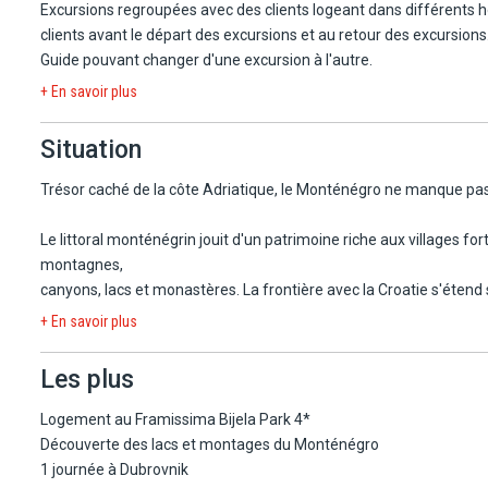
Excursions regroupées avec des clients logeant dans différents hôt
clients avant le départ des excursions et au retour des excursions
Guide pouvant changer d'une excursion à l'autre.
+ En savoir plus
Situation
Trésor caché de la côte Adriatique, le Monténégro ne manque pas 
Le littoral monténégrin jouit d'un patrimoine riche aux villages fo
montagnes,
canyons, lacs et monastères. La frontière avec la Croatie s'étend
Dubrovnik.
+ En savoir plus
Le Monténégro, dont la forêt recouvre encore plus de la moitié du t
Les plus
La
côte, très découpée, alterne falaises et plages de sable ou de gale
Logement au Framissima Bijela Park 4*
vénitienne de la Renaissance et celle du baroque autrichien. Les 
Découverte des lacs et montages du Monténégro
fjord de la Méditerranée, elles sont classées au patrimoine mondi
1 journée à Dubrovnik