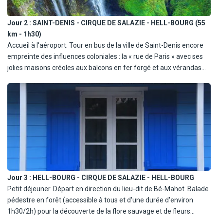
Jour 2 :
SAINT-DENIS - CIRQUE DE SALAZIE - HELL-BOURG (55
km - 1h30)
Accueil à l'aéroport. Tour en bus de la ville de Saint-Denis encore
empreinte des influences coloniales : la « rue de Paris » avec ses
jolies maisons créoles aux balcons en fer forgé et aux vérandas
décorées de lambrequins de bois blanc, le Grand Marché
(fermeture chaque dimanche et lundi matin), sorte de souk où l'on
trouve autant de souvenirs exotiques que de nappes brodées et
jeux en bois... Déjeuner en table d'hôte ou au restaurant. Dans
l'après-midi, visite de la Plantation de la Vanille de la famille «
Roulof » à Saint-André, un des derniers et plus importants
producteurs et préparateurs de la fameuse vanille Bourbon. Puis
continuation en direction du cirque de Salazie : la montée
commence par une route qui serpente le long de la rivière du Mât
Jour 3 :
HELL-BOURG - CIRQUE DE SALAZIE - HELL-BOURG
et de ses gorges. On y découvre très vite un véritable jardin de
Petit déjeuner. Départ en direction du lieu-dit de Bé-Mahot. Balade
verdure et de nombreuses cascades, tout particulièrement « Le
pédestre en forêt (accessible à tous et d'une durée d'environ
Voile de la Mariée ». Fortement arrosé, le cirque de Salazie est une
1h30/2h) pour la découverte de la flore sauvage et de fleurs
formidable réserve agricole : canne à sucre, bananiers, bambou et