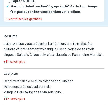
jusqu'à 150 000 €.
Garantie Soleil : un Bon Voyage de 300 € si le beau temps
n'est pas au rendez-vous pendant votre séjour.
+ Voir toutes les garanties
Résumé
Laissez-nous vous présenter La Réunion, une île métissée,
plurielle et intensément volcanique ! Découverte de ses trois
cirques : Salazie, Cilaos et Mafate classés au Patrimoine Mondial
de l'Unesco. Visite d'Hell-Bourg, l'un des plus beaux villages de
+ En savoir plus
France avec ses cases créoles traditionnelles. Exploration de la
côte sud sauvage entre falaises de basalte et coulées de lave.
Les plus
Panorama emblématique sur le majestueux Piton de la Fournaise.
Découverte des 3 cirques classés par l'Unesco
Sans oublier toutes les saveurs réunionnaises : rougail, car créole,
Déjeuners créoles traditionnels
bonbons piments, samossas, vanille bourbon… Et pour finir, une
Village d'Hell-Bourg et sa Maison Folio
étape balnéaire sur la côte ouest face à l'immense lagon de
Exploration de la côte sud sauvage
l'Ermitage… Une véritable aventure au cœur de l'océan Indien où
+ En savoir plus
Panorama sur le Piton de la Fournaise
tous vos sens sont en éveil !