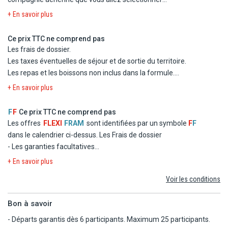
Le circuit du jour 2 au jour 7 en véhicule climatisé adapté au
- Logement en chambre double standard dans les hôtels
+ En savoir plus
nombre de participants.
mentionnés ou similaires
Les services d'un chauffeur-guide (jusqu'à 15 participants) ou
- La formule Repas
Ce prix TTC ne comprend pas
chauffeur + guide (dès 16 participants).
- Les taxes d'aéroport et de solidarité
Les frais de dossier.
Les entrées et visites prévues selon programme.
- Le transfert
Les taxes éventuelles de séjour et de sortie du territoire.
L'assistance pendant le séjour.
Les repas et les boissons non inclus dans la formule.
Les dépenses d'ordre personnel.
+ En savoir plus
Les excursions facultatives et les activités non mentionnées au
programme.
F
F
Ce prix TTC ne comprend pas
Les pourboires au chauffeur/guide (au bon vouloir de chacun).
Les offres
FLEXI
FRAM
sont identifiées par un symbole
F
F
Les repas éventuels aux escales.
dans le calendrier ci-dessus.
Les Frais de dossier
Les garanties assistance, rapatriement, frais médicaux et
- Les garanties facultatives
d'hospitalisation, assistance juridique et pénale.
- Les autres repas et les boissons
+ En savoir plus
Les garanties annulation, bagages, retard aérien.
- Les activités et excursions payantes
Voir les conditions
- Les dépenses d'ordre personnel
Bon à savoir
- Départs garantis dès 6 participants. Maximum 25 participants.