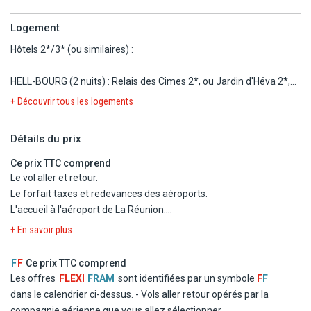
scènes de vie, constituant autant de repères pour mieux
Logement
comprendre l'île Bourbon au cours de l'histoire.
Hôtels 2*/3* (ou similaires) :
HELL-BOURG (2 nuits) : Relais des Cimes 2*, ou Jardin d'Héva 2*,
ou Relais des Gouverneurs 2*, ou similaire.
+ Découvrir tous les logements
REGION DES PLAINES (2 nuits) : Sud Hôtel 2*, ou L'Ecrin 2*, ou La
Ferme du Pommeau 2*, ou Sud Hotel 2*, ou similaire.
Détails du prix
CÔTE OUEST (3 nuits) : Relais de l'Hermitage 3*, ou Floralys 3*, ou
similaire.
Ce prix TTC comprend
Le vol aller et retour.
Liste d'hôtels communiquée à titre indicatif, les hôtels vous seront
Le forfait taxes et redevances des aéroports.
confirmés dans le carnet de voyage transmis quelques jours avant
L'accueil à l'aéroport de La Réunion.
le départ.
Les transferts aéroport aller/retour.
+ En savoir plus
L'hébergement dans les hôtels 2*/3* mentionnés (ou
similaire).
F
F
Ce prix TTC comprend
La demi-pension (hors boissons) aux hôtels du dîner du jour 2
Les offres
FLEXI
FRAM
sont identifiées par un symbole
F
F
au petit-déjeuner du jour 9 et les déjeuners (1/2 eau et 1/4 vin)
dans le calendrier ci-dessus.
- Vols aller retour opérés par la
lors des excursions des jours 2 à 7.
compagnie aérienne que vous allez sélectionner