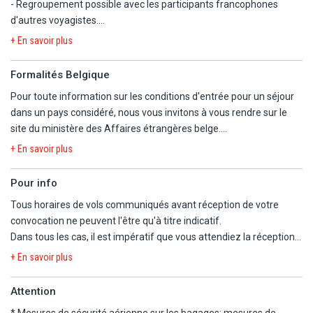
- Regroupement possible avec les participants francophones
d'autres voyagistes.
- Circuit du jour 2 au jour 7 en véhicule climatisé adapté au nombre
+ En savoir plus
de participants.
- Chauffeur-guide (jusqu'à 15 participants) ou chauffeur + guide
Formalités Belgique
(dès 16 participants).
Pour toute information sur les conditions d'entrée pour un séjour
- Demi-pension (hors boissons) aux hôtels du dîner du jour 2 au
dans un pays considéré, nous vous invitons à vous rendre sur le
petit-déjeuner du jour 9 et les déjeuners (1/2 eau et 1/4 vin) lors
site du ministère des Affaires étrangères belge.
des excursions des jours 2 à 7.
https://diplomatie.belgium.be/fr/Services/voyager_a_letranger/con
- Programme pouvant être modifié ou inversé, mais visites
+ En savoir plus
respectées.
- Kilométrages et temps communiqués à titre indicatif, et sujets à
Pour info
modification selon impératifs locaux.
Tous horaires de vols communiqués avant réception de votre
- En raison des levers matinaux et des distances à parcourir à pied,
convocation ne peuvent l'être qu'à titre indicatif.
nous déconseillons ce programme aux moins de 12 ans.
Dans tous les cas, il est impératif que vous attendiez la réception
- Taxe de séjour incluse.
de la convocation comprenant les horaires définitifs avant
+ En savoir plus
- COURANT ELECTRIQUE : 220V et 50Hz. Type E. Adaptateur non
d'organiser votre voyage.
nécessaire.
Nous ne pourrons être tenus responsables d'un changement
Attention
d'horaires entre votre réservation et la convocation définitive.
* Mesures de sécurité aérienne sur les bagages:
mesures de