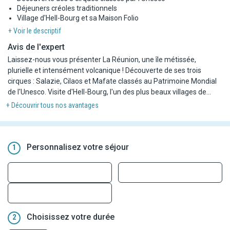
Déjeuners créoles traditionnels
Village d'Hell-Bourg et sa Maison Folio
+ Voir le descriptif
Avis de l'expert
Laissez-nous vous présenter La Réunion, une île métissée,
plurielle et intensément volcanique ! Découverte de ses trois
cirques : Salazie, Cilaos et Mafate classés au Patrimoine Mondial
de l'Unesco. Visite d'Hell-Bourg, l'un des plus beaux villages de
France avec ses cases créoles traditionnelles. Exploration de la
+ Découvrir tous nos avantages
côte sud sauvage entre falaises de basalte et coulées de lave.
Panorama emblématique sur le majestueux Piton de la Fournaise.
Sans oublier toutes les saveurs réunionnaises : rougail, car créole,
bonbons piments, samossas, vanille bourbon… Et pour finir, une
Personnalisez votre séjour
1
étape balnéaire sur la côte ouest face à l'immense lagon de
l'Ermitage… Une véritable aventure au cœur de l'océan Indien où
tous vos sens sont en éveil !
Choisissez votre durée
2