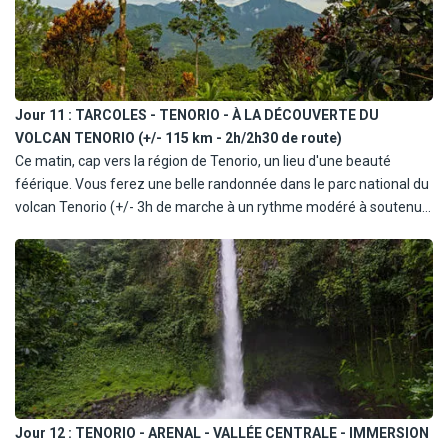
Jour 11 :
TARCOLES - TENORIO - À LA DÉCOUVERTE DU
VOLCAN TENORIO (+/- 115 km - 2h/2h30 de route)
Ce matin, cap vers la région de Tenorio, un lieu d'une beauté
féérique. Vous ferez une belle randonnée dans le parc national du
volcan Tenorio (+/- 3h de marche à un rythme modéré à soutenue
- avec des séries d'escaliers sur un chemin forestier), le long du
Rio Celeste, une rivière aux eaux d'un bleu éclatant. Ce
phénomène naturel, dû à des réactions chimiques liées à l'activité
volcanique, crée un paysage d'une rare beauté. Vous aurez
l'opportunité d'observer la flore et la faune locales, avant de
rejoindre votre hébergement pour un dîner et une nuit reposante.
Jour 12 :
TENORIO - ARENAL - VALLÉE CENTRALE - IMMERSION