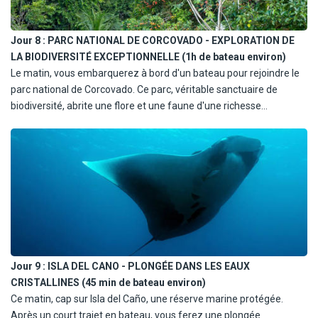
Jour 8 :
PARC NATIONAL DE CORCOVADO - EXPLORATION DE
LA BIODIVERSITÉ EXCEPTIONNELLE (1h de bateau environ)
Le matin, vous embarquerez à bord d'un bateau pour rejoindre le
parc national de Corcovado. Ce parc, véritable sanctuaire de
biodiversité, abrite une flore et une faune d'une richesse
incomparable. Accompagnés de votre guide, vous partirez à la
découverte de ses écosystèmes uniques, entre forêts primaires,
plages sauvages et rivières. Vous pourrez peut-être apercevoir
des jaguars, des tapirs, des singes et des oiseaux exotiques. Un
véritable spectacle de la nature, avant de retourner au lodge pour
une soirée relaxante.
Jour 9 :
ISLA DEL CANO - PLONGÉE DANS LES EAUX
CRISTALLINES (45 min de bateau environ)
Ce matin, cap sur Isla del Caño, une réserve marine protégée.
Après un court trajet en bateau, vous ferez une plongée