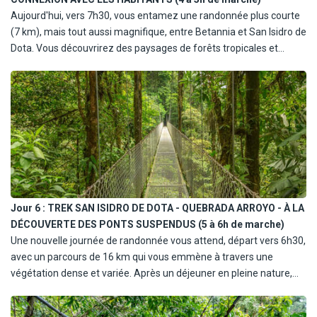
niveau de la mer.
Aujourd'hui, vers 7h30, vous entamez une randonnée plus courte
Ce jour-là, vos bagages seront laissés à la communauté et vous
(7 km), mais tout aussi magnifique, entre Betannia et San Isidro de
les retrouverez en fin de randonnée, une fois à Londres de
Dota. Vous découvrirez des paysages de forêts tropicales et
Quepos.
profiterez d'un déjeuner en pleine nature, avant de rejoindre le
lodge Rancho Tinamu, un lieu empreint de convivialité. La famille
Parra, qui vous accueillera, vous offrira un aperçu authentique de
la vie locale. M. Santiago, le maître des lieux, pourrait même vous
offrir une soirée musicale autour de sa guitare. Un moment de
partage que vous n'êtes pas près d'oublier.
Altitude de 1008 à 600 et 830 mètres au-dessus du niveau de la
mer.
Jour 6 :
TREK SAN ISIDRO DE DOTA - QUEBRADA ARROYO - À LA
DÉCOUVERTE DES PONTS SUSPENDUS (5 à 6h de marche)
Une nouvelle journée de randonnée vous attend, départ vers 6h30,
avec un parcours de 16 km qui vous emmène à travers une
végétation dense et variée. Après un déjeuner en pleine nature,
vous arriverez à Los Campesinos, où vous passerez la nuit.
L'après-midi sera consacré à la découverte des ponts suspendus