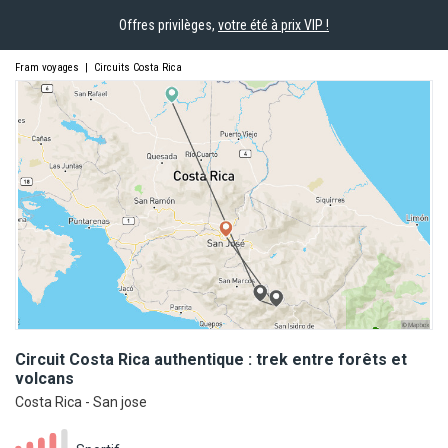
Offres privilèges,
votre été à prix VIP !
Fram voyages
|
Circuits Costa Rica
Circuit Costa Rica authentique : trek entre forêts et
volcans
Costa Rica - San jose