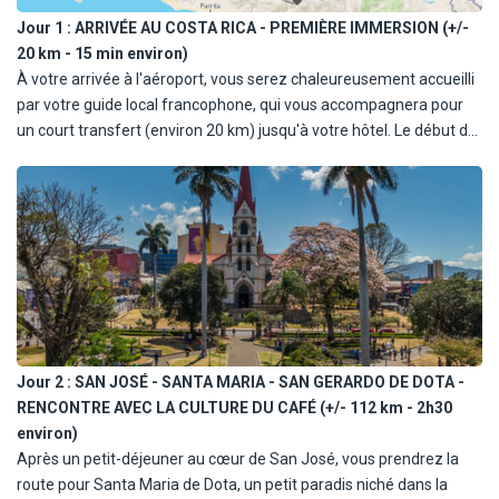
Jour 1 :
ARRIVÉE AU COSTA RICA - PREMIÈRE IMMERSION (+/-
20 km - 15 min environ)
À votre arrivée à l'aéroport, vous serez chaleureusement accueilli
par votre guide local francophone, qui vous accompagnera pour
un court transfert (environ 20 km) jusqu'à votre hôtel. Le début de
votre aventure se fait en toute tranquillité, dans une atmosphère
conviviale. Après l'enregistrement à l'hôtel, vous pourrez vous
détendre à votre guise, avant de savourer un dîner libre et une
première nuit au Costa Rica, bien méritée après votre voyage.
Jour 2 :
SAN JOSÉ - SANTA MARIA - SAN GERARDO DE DOTA -
RENCONTRE AVEC LA CULTURE DU CAFÉ (+/- 112 km - 2h30
environ)
Après un petit-déjeuner au cœur de San José, vous prendrez la
route pour Santa Maria de Dota, un petit paradis niché dans la