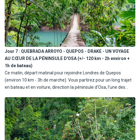
et des chutes d'eau environnantes, un véritable paradis pour les
amoureux de nature. Vous pourrez vous baigner dans des piscines
naturelles avant de savourer un dîner bien mérité.
Altitude de 830 à 250 mètres au-dessus du niveau de la mer.
Jour 7 :
QUEBRADA ARROYO - QUEPOS - DRAKE - UN VOYAGE
AU CŒUR DE LA PÉNINSULE D'OSA (+/- 120 km - 2h environ +
1h de bateau)
Ce matin, départ matinal pour rejoindre Londres de Quepos
(environ 10 km - 3h de marche). Vous partirez pour un long trajet
en bateau et en voiture, direction la péninsule d'Osa, l'une des
régions les plus sauvages et préservées du Costa Rica. Vous
rejoindrez Drake, un petit village où la nature est reine, entre forêt
tropicale et océan Pacifique. Après une arrivée et un déjeuner au
lodge, vous profiterez d'un après-midi libre pour explorer les
alentours ou simplement vous détendre en écoutant le chant des
oiseaux.