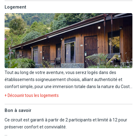
champs de café, pour découvrir la production de l'or noir du Costa
Logement
Rica, avant de rejoindre l'aéroport pour votre vol retour.
Tout au long de votre aventure, vous serez logés dans des
établissements soigneusement choisis, alliant authenticité et
confort simple, pour une immersion totale dans la nature du Costa
Rica.
+ Découvrir tous les logements
San José : Vous commencerez votre voyage dans la capitale, où
Bon à savoir
nous avons choisi des adresses telles que le Sleep Inn, l'élégant
Ce circuit est garanti à partir de 2 participants et limité à 12 pour
Barceló Palacio ou l'intime Auténtico, un lieu chaleureux qui vous
préserver confort et convivialité.
plongera d'emblée dans l'ambiance locale.