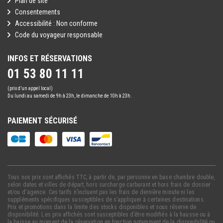
Plan de site
Consentements
Accessibilité : Non conforme
Code du voyageur responsable
INFOS ET RÉSERVATIONS
01 53 80 11 11
(prix d’un appel local)
Du lundi au samedi de 9h à 23h, le dimanche de 10h à 23h.
PAIEMENT SÉCURISÉ
Tous nos prix sont affichés TTC, à partir de, par personne en base chambre double,
selon dates et villes de départ, hors surcharge carburant et hors frais de dossier
et/ou d'agence. Ces tarifs n’incluent pas les frais de dernière minute ni les
suppléments spécifiques susceptibles de s’appliquer à certaines destinations.
Prix et promotions dans la limite des stocks disponibles et sous réserve de
disponibilité. Les prix affichés sont susceptibles d’être modifiés à la hausse ou à
la baisse au moment de la réservation en fonction notamment de la disponibilité ou