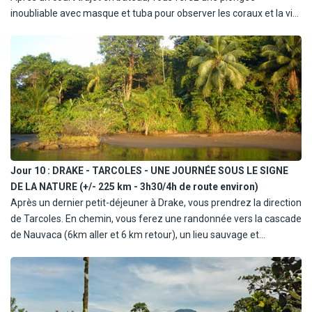
inoubliable avec masque et tuba pour observer les coraux et la vie
marine autour de l'île. Dauphins, baleines et tortues marines
pourraient bien croiser votre route. Un déjeuner pique-nique au
bord de l'eau et un après-midi libre vous permettront de profiter
pleinement de cet environnement paradisiaque.
Jour 10 :
DRAKE - TARCOLES - UNE JOURNÉE SOUS LE SIGNE
DE LA NATURE (+/- 225 km - 3h30/4h de route environ)
Après un dernier petit-déjeuner à Drake, vous prendrez la direction
de Tarcoles. En chemin, vous ferez une randonnée vers la cascade
de Nauvaca (6km aller et 6 km retour), un lieu sauvage et
impressionnant. Cette cascade à deux niveaux, entourée de forêts
tropicales, est le cadre idéal pour une baignade rafraîchissante et
une séance photo inoubliable. L'après-midi, route vers Tarcoles, où
vous passerez la nuit dans un cadre tranquille.