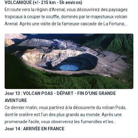
VOLCANIQUE (+/- 215 km - 5h environ)
En route vers la région d'Arenal, vous découvrirez des paysages
tropicaux à couper le souffle, dominés par le majestueux volcan
Arenal. Après une visite de la fameuse cascade de La Fortuna
(530 marches pour atteindre le point de vue), vous poursuivrez
votre route vers la vallée centrale, où vous arriverez en fin de
journée, après un déjeuner au centre de La Fortuna. Installation à
votre hôtel, où vous passerez la nuit.
Jour 13 :
VOLCAN POAS - DÉPART - FIN D'UNE GRANDE
AVENTURE
Ce dernier matin, vous partirez à la découverte du volcan Poás,
dont le cratère est l'un des plus grands au monde. Après une
promenade facile, vous observerez les fumerolles et les
émanations sulfureuses qui émanent du cratère, un spectacle
Jour 14 :
ARRIVÉE EN FRANCE
fascinant. Vous profiterez également d'une visite dans les