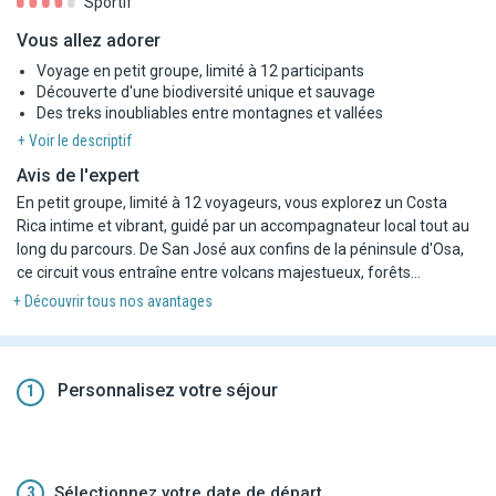
Sportif
Vous allez adorer
Voyage en petit groupe, limité à 12 participants
Découverte d'une biodiversité unique et sauvage
Des treks inoubliables entre montagnes et vallées
+ Voir le descriptif
Avis de l'expert
En petit groupe, limité à 12 voyageurs, vous explorez un Costa
Rica intime et vibrant, guidé par un accompagnateur local tout au
long du parcours. De San José aux confins de la péninsule d'Osa,
ce circuit vous entraîne entre volcans majestueux, forêts
profondes, plages sauvages et villages préservés. À Dota, vous
+ Découvrir tous nos avantages
découvrez les secrets du café costaricien ; à Rancho Tinamu, vous
partagez le quotidien de ses habitants. Corcovado, Tenorio,
cascades, faune exubérante… chaque jour révèle une facette
différente de cette terre de contrastes. Un voyage rare, au cœur
Personnalisez votre séjour
1
de la biodiversité et de l'humain, entre immersion, émotion et
nature grandiose.
3
Sélectionnez votre date de départ