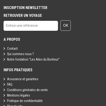
Toutefois il est rappelé qu'aucune région du monde ni aucun pays
INSCRIPTION NEWSLETTER
ne peuvent être considérés comme étant à l'abri du risque
RETROUVER UN VOYAGE
terroriste.
OK
A PROPOS
Contact
Qui sommes nous ?
Notre fondation “Les Ailes du Bonheur”
INFOS PRATIQUES
Assurance et garanties
FAQ
Conditions générales de vente
Mentions légales
Politique de confidentialité