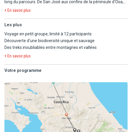
long du parcours. De San José aux confins de la péninsule d'Osa,
ce circuit vous entraîne entre volcans majestueux, forêts
+ En savoir plus
profondes, plages sauvages et villages préservés. À Dota, vous
découvrez les secrets du café costaricien ; à Rancho Tinamu, vous
Les plus
partagez le quotidien de ses habitants. Corcovado, Tenorio,
Voyage en petit groupe, limité à 12 participants
cascades, faune exubérante… chaque jour révèle une facette
Découverte d'une biodiversité unique et sauvage
différente de cette terre de contrastes. Un voyage rare, au cœur
Des treks inoubliables entre montagnes et vallées
de la biodiversité et de l'humain, entre immersion, émotion et
nature grandiose.
+ En savoir plus
Votre programme