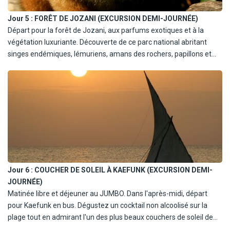
À partir du 1/11/26 : ILE DE KWALE ET LE LAGON BLEU
Jour 5 :
FORÊT DE JOZANI (EXCURSION DEMI-JOURNÉE)
(EXCURSION JOURNÉE)
Départ pour la forêt de Jozani, aux parfums exotiques et à la
Naviguez jusqu'à l'île de Kwale pour un déjeuner de fruits de mer
végétation luxuriante. Découverte de ce parc national abritant
et de homard, visitez un immense baobab et, si la marée le
singes endémiques, lémuriens, amans des rochers, papillons et
permet, explorez le lagon bleu. Retour à terre sous les voiles
une population de 40 espèces d'oiseaux. Retour à l'hôtel pour le
gonflées du dhow, complétant une aventure insulaire inoubliable.
déjeuner. Après-midi libre. Dîner et nuit au JUMBO.
Retour à l'hôtel en fin d'après-midi. Dîner et nuit au JUMBO.
Jour 6 :
COUCHER DE SOLEIL À KAEFUNK (EXCURSION DEMI-
JOURNÉE)
Matinée libre et déjeuner au JUMBO. Dans l'après-midi, départ
pour Kaefunk en bus. Dégustez un cocktail non alcoolisé sur la
plage tout en admirant l'un des plus beaux couchers de soleil de
l'île. Retour au JUMBO. Dîner et nuit.