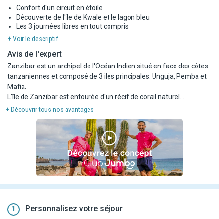
Confort d'un circuit en étoile
Découverte de l'île de Kwale et le lagon bleu
Les 3 journées libres en tout compris
+ Voir le descriptif
Avis de l'expert
Zanzibar est un archipel de l'Océan Indien situé en face des côtes
tanzaniennes et composé de 3 iles principales: Unguja, Pemba et
Mafia.
L'île de Zanzibar est entourée d'un récif de corail naturel.
Les richesses naturelles et les eaux cristallines de l'île vous
+ Découvrir tous nos avantages
apporteront sérénité et émerveillement durant ce circuit !
Excursions regroupées avec des clients logeant dans différents
hôtels et localités (les participants peuvent donc changer d'une
excursion à l'autre), plusieurs arrêts possibles afin de récupérer
tous les clients avant le départ des excursions et au retour des
excursions.
Guide pouvant changer d'une excursion à l'autre.
Personnalisez votre séjour
1