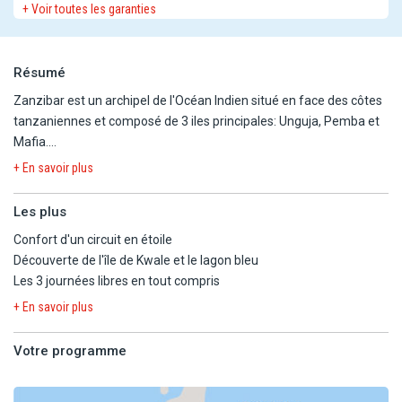
+ Voir toutes les garanties
Résumé
Zanzibar est un archipel de l'Océan Indien situé en face des côtes
tanzaniennes et composé de 3 iles principales: Unguja, Pemba et
Mafia.
L'île de Zanzibar est entourée d'un récif de corail naturel.
+ En savoir plus
Les richesses naturelles et les eaux cristallines de l'île vous
apporteront sérénité et émerveillement durant ce circuit !
Les plus
Confort d'un circuit en étoile
Excursions regroupées avec des clients logeant dans différents
Découverte de l'île de Kwale et le lagon bleu
hôtels et localités (les participants peuvent donc changer d'une
Les 3 journées libres en tout compris
excursion à l'autre), plusieurs arrêts possibles afin de récupérer
tous les clients avant le départ des excursions et au retour des
+ En savoir plus
excursions.
Guide pouvant changer d'une excursion à l'autre.
Votre programme