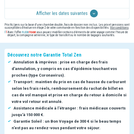
Afficher les dates suivantes
Prix ttc/pers sur la base d'une chambre double, frais de dossier non inclus. Les prix et pensions sont
susceptibles d'évoluer en étape 2 de votre commande en fonction des disponibilités.
Voir conditions
Avec l'offre
vous pouvez modifier certains éléments de votre voyage comme l'heure de
départ, la compagnie aérienne, le type de transfert ou le nombre de bagages souhaités.
Découvrez notre Garantie Total Zen
Annulation & imprévus : prise en charge des frais
d'annulation, y compris en cas d'épidémie touchant vos
proches (type Coronavirus).
Transport : maintien du prix en cas de hausse du carburant
selon les frais réels, remboursement du rachat de billet en
cas de vol manqué et prise en charge du retour à domicile si
votre vol retour est annulé.
Assistance médicale à l'étranger : frais médicaux couverts
jusqu'à 150 000 €.
Garantie Soleil : un Bon Voyage de 300 € si le beau temps
n'est pas au rendez-vous pendant votre séjour.