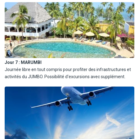
Les vacanciers devront marcher environ 10 minutes pour
atteindre le spot, en cas de marée haute, la plage sera
complètement recouverte et ils devront revenir en bateau
traditionnel.
À partir du 1/11/26 : MARUMBI
Journée libre en tout compris pour profiter des infrastructures et
activités du JUMBO. Possibilité d'excursions avec supplément.
Jour 7 :
MARUMBI
Journée libre en tout compris pour profiter des infrastructures et
activités du JUMBO. Possibilité d'excursions avec supplément.