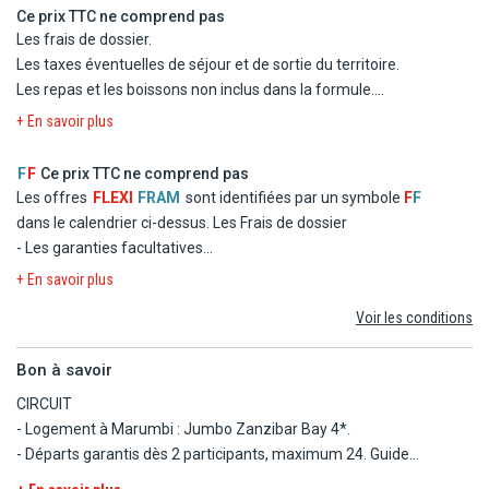
- La formule Repas
Ce prix TTC ne comprend pas
Des journées rythmées et des soirées variées
- Les taxes d'aéroport et de solidarité
Les frais de dossier.
donneront à votre séjour le petit plus que vous
- Le transfert
Les taxes éventuelles de séjour et de sortie du territoire.
attendiez !
Les repas et les boissons non inclus dans la formule.
Les dépenses d'ordre personnel
Durant cette période, l'hôtel propose également :
+ En savoir plus
Les excursions facultatives, et les activités non mentionnées
- animation légère en journée (stretching, aquagym,
au programme.
jeux) et spectacles 3 soirs/semaine.
F
F
Ce prix TTC ne comprend pas
Les repas éventuels aux escales.
Les offres
FLEXI
FRAM
sont identifiées par un symbole
F
F
Les garanties assistance, rapatriement, frais médicaux et
dans le calendrier ci-dessus.
Les Frais de dossier
d'hospitalisation, assistance juridique et pénale.
- Les garanties facultatives
Les garanties annulation, bagages, retard aérien.
- Les autres repas et les boissons
+ En savoir plus
Taxe de séjour à régler sur place : 5 $/nuit/personne, sous
- Les activités et excursions payantes
réserve de modification par les autorités.
Voir les conditions
- Les dépenses d'ordre personnel
Bon à savoir
CIRCUIT
- Logement à Marumbi : Jumbo Zanzibar Bay 4*.
- Départs garantis dès 2 participants, maximum 24. Guide
accompagnateur local francophone. Véhicule climatisé.