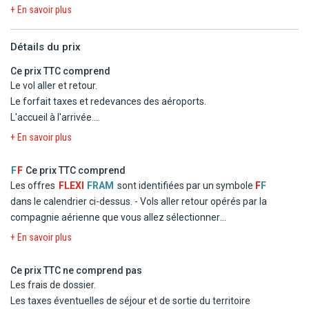
couples.
+ En savoir plus
- Plongée PADI
- Kitesurf, kayak.
Détails du prix
- Location de vélos.
- Pêche.
Ce prix TTC comprend
Le vol aller et retour.
Le forfait taxes et redevances des aéroports.
L'accueil à l'arrivée.
La boisson de bienvenue (jus sans alcool) et la réunion
+ En savoir plus
d'information.
L'hébergement en chambre double standard au JUMBO Reef &
F
F
Ce prix TTC comprend
Beach Resort
Les offres
FLEXI
FRAM
sont identifiées par un symbole
F
F
La pension tout compris au JUMBO Reef & Beach Resort
dans le calendrier ci-dessus.
- Vols aller retour opérés par la
excepté le déjeuner du Jour 3.
À partir du 1/11/26 : La pension
compagnie aérienne que vous allez sélectionner
tout compris au JUMBO Reef & Beach Resort.
- Logement en chambre double standard dans les hôtels
+ En savoir plus
La présence de guides francophones durant les excursions.
mentionnés ou similaires
Véhicule climatisé.
- La formule Repas
Ce prix TTC ne comprend pas
Les entrées et visites prévues selon programme.
- Les taxes d'aéroport et de solidarité
Les frais de dossier.
L'assistance pendant le circuit.
- Le transfert
Les taxes éventuelles de séjour et de sortie du territoire