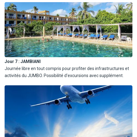
Les vacanciers devront marcher environ 10 minutes pour
atteindre le spot, en cas de marée haute, la plage sera
complètement recouverte et ils devront revenir en bateau
traditionnel.
À partir du 1/11/26 : JAMBIANI
Journée libre en tout compris pour profiter des infrastructures et
activités du JUMBO. Possibilité d'excursions avec supplément.
Jour 7 :
JAMBIANI
Journée libre en tout compris pour profiter des infrastructures et
activités du JUMBO. Possibilité d'excursions avec supplément.