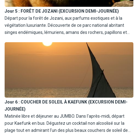
À partir du 1/11/26 : ILE DE KWALE ET LE LAGON BLEU
Jour 5 :
FORÊT DE JOZANI (EXCURSION DEMI-JOURNÉE)
(EXCURSION JOURNÉE)
Départ pour la forêt de Jozani, aux parfums exotiques et à la
Naviguez jusqu'à l'île de Kwale pour un déjeuner de fruits de mer
végétation luxuriante. Découverte de ce parc national abritant
et de homard, visitez un immense baobab et, si la marée le
singes endémiques, lémuriens, amans des rochers, papillons et
permet, explorez le lagon bleu. Retour à terre sous les voiles
une population de 40 espèces d'oiseaux. Retour à l'hôtel pour le
gonflées du dhow, complétant une aventure insulaire inoubliable.
déjeuner. Après-midi libre. Dîner et nuit au JUMBO.
Retour à l'hôtel en fin d'après-midi. Dîner et nuit au JUMBO.
Jour 6 :
COUCHER DE SOLEIL À KAEFUNK (EXCURSION DEMI-
JOURNÉE)
Matinée libre et déjeuner au JUMBO. Dans l'après-midi, départ
pour Kaefunk en bus. Dégustez un cocktail non alcoolisé sur la
plage tout en admirant l'un des plus beaux couchers de soleil de
l'île. Retour au JUMBO. Dîner et nuit.