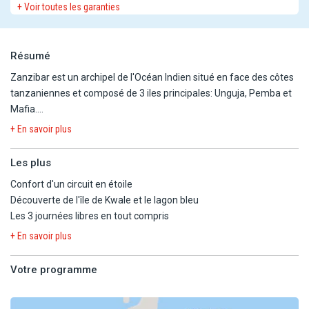
+ Voir toutes les garanties
Résumé
Zanzibar est un archipel de l'Océan Indien situé en face des côtes
tanzaniennes et composé de 3 iles principales: Unguja, Pemba et
Mafia.
L'île de Zanzibar est entourée d'un récif de corail naturel.
+ En savoir plus
Les richesses naturelles et les eaux cristallines de l'île vous
apporteront sérénité et émerveillement durant ce circuit !
Les plus
Confort d'un circuit en étoile
Excursions regroupées avec des clients logeant dans différents
Découverte de l'île de Kwale et le lagon bleu
hôtels et localités (les participants peuvent donc changer d'une
Les 3 journées libres en tout compris
excursion à l'autre), plusieurs arrêts possibles afin de récupérer
tous les clients avant le départ des excursions et au retour des
+ En savoir plus
excursions.
Guide pouvant changer d'une excursion à l'autre.
Votre programme