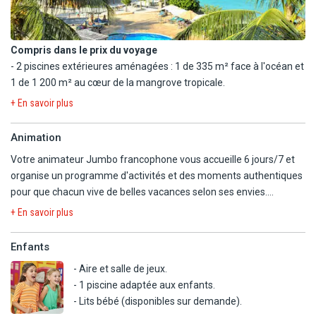
Compris dans le prix du voyage
- 2 piscines extérieures aménagées : 1 de 335 m² face à l'océan et
1 de 1 200 m² au cœur de la mangrove tropicale.
- Plage de sable blanc, longue de 600 mètres, aménagée, en accès
+ En savoir plus
direct.
- Salle de sport disposant notamment de machines de cardio, d'un
Animation
trampoline et de tapis de yoga.
Votre animateur Jumbo francophone vous accueille 6 jours/7 et
- Ping-pong, billard, beach-volley, water-polo.
organise un programme d'activités et des moments authentiques
- Pongée avec masque et tuba.
pour que chacun vive de belles vacances selon ses envies.
Des journées rythmées et des soirées variées donneront à votre
Horaires d'ouverture des piscines :
+ En savoir plus
séjour le petit plus que vous attendiez !
8h - 20h.
Enfants
En option payante
L'hôtel propose aussi :
Avec supplément :
- Aire et salle de jeux.
- animation internationale légère en journée (stretching, aquagym,
- Centre de spa et de bien-être (massages et soins) : 1 cabine de
- 1 piscine adaptée aux enfants.
jeux) et spectacles 3 soirs/semaine.
manucure/pédicure ; 3 cabines pour massages dont 2 pour les
- Lits bébé (disponibles sur demande).