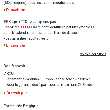
(5$/personne), sous réserve de modifications.
Les repas et les boissons non inclus dans la formule.
+ En savoir plus
Les dépenses d'ordre personnel.
Les excursions facultatives, et les activités non mentionnées
F
F
Ce prix TTC ne comprend pas
au programme.
Les offres
FLEXI
FRAM
sont identifiées par un symbole
F
F
Les repas éventuels aux escales.
dans le calendrier ci-dessus.
Les Frais de dossier
Les garanties assistance, rapatriement, frais médicaux et
- Les garanties facultatives
d'hospitalisation, assistance juridique et pénale.
- Les autres repas et les boissons
+ En savoir plus
Les garanties annulation, bagages, retard aérien.
- Les activités et excursions payantes
Voir les conditions
- Les dépenses d'ordre personnel
Bon à savoir
CIRCUIT
- Logement à Jambiani : Jumbo Reef & Beach Resort 4*.
- Départs garantis dès 2 participants, maximum 24. Guide
accompagnateur local francophone. Véhicule climatisé.
+ En savoir plus
- Le circuit est valable pour des participants à partir de 12 ans.
- Les véhicules utilisés pour les excursions sont différents et
Formalités Belgique
organisés en fonction du nombre de participants, du minivan au