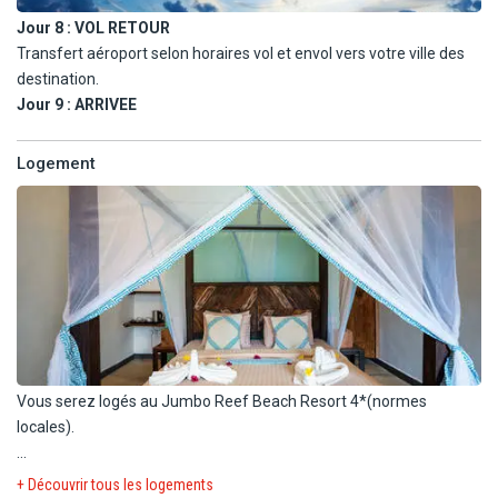
Jour 8 :
VOL RETOUR
Transfert aéroport selon horaires vol et envol vers votre ville des
destination.
Jour 9 :
ARRIVEE
Logement
Vous serez logés au Jumbo Reef Beach Resort 4*(normes
locales).
Le Club Jumbo dispose de 222 chambres comprenant plusieurs
+ Découvrir tous les logements