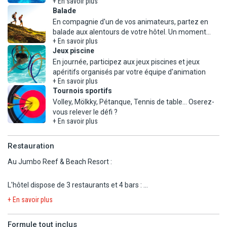
+ En savoir plus
adultes (lit d'appoint).
Balade
En compagnie d'un de vos animateurs, partez en
Info : logements sans TV.
balade aux alentours de votre hôtel. Un moment
+ En savoir plus
Jeux piscine
NB : Certaines chambres disposent d'un balcon commun avec une
En journée, participez aux jeux piscines et jeux
chambre voisine.
+ En savoir plus
Tournois sportifs
Volley, Mölkky, Pétanque, Tennis de table... Oserez-
+ En savoir plus
Restauration
Au Jumbo Reef & Beach Resort :
L'hôtel dispose de 3 restaurants et 4 bars :
- Restaurant principal semi-buffet proposant une cuisine locale et
+ En savoir plus
internationale.
- Restaurant Peponi, avec cuisine italienne (pizzas et pâtes). Le
Formule tout inclus