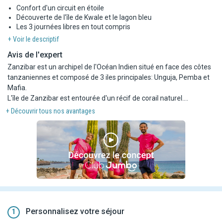
Confort d'un circuit en étoile
Découverte de l'île de Kwale et le lagon bleu
Les 3 journées libres en tout compris
+ Voir le descriptif
Avis de l'expert
Zanzibar est un archipel de l'Océan Indien situé en face des côtes
tanzaniennes et composé de 3 iles principales: Unguja, Pemba et
Mafia.
L'île de Zanzibar est entourée d'un récif de corail naturel.
Les richesses naturelles et les eaux cristallines de l'île vous
+ Découvrir tous nos avantages
apporteront sérénité et émerveillement durant ce circuit !
Excursions regroupées avec des clients logeant dans différents
hôtels et localités (les participants peuvent donc changer d'une
excursion à l'autre), plusieurs arrêts possibles afin de récupérer
tous les clients avant le départ des excursions et au retour des
excursions.
Guide pouvant changer d'une excursion à l'autre.
Personnalisez votre séjour
1