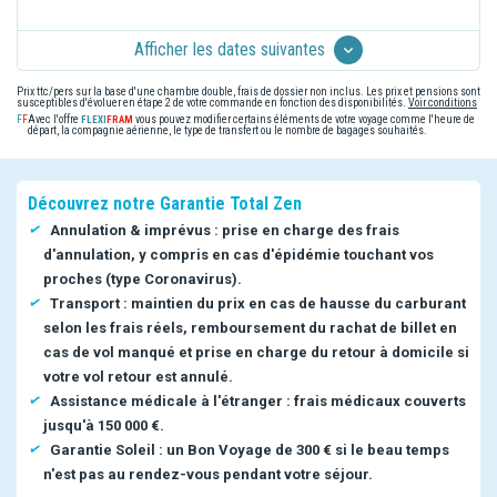
Afficher les dates suivantes
Prix ttc/pers sur la base d'une chambre double, frais de dossier non inclus. Les prix et pensions sont
susceptibles d'évoluer en étape 2 de votre commande en fonction des disponibilités.
Voir conditions
Avec l'offre
vous pouvez modifier certains éléments de votre voyage comme l'heure de
départ, la compagnie aérienne, le type de transfert ou le nombre de bagages souhaités.
Découvrez notre Garantie Total Zen
Annulation & imprévus : prise en charge des frais
d'annulation, y compris en cas d'épidémie touchant vos
proches (type Coronavirus).
Transport : maintien du prix en cas de hausse du carburant
selon les frais réels, remboursement du rachat de billet en
cas de vol manqué et prise en charge du retour à domicile si
votre vol retour est annulé.
Assistance médicale à l'étranger : frais médicaux couverts
jusqu'à 150 000 €.
Garantie Soleil : un Bon Voyage de 300 € si le beau temps
n'est pas au rendez-vous pendant votre séjour.