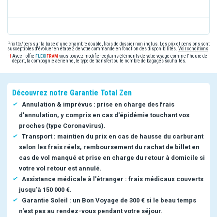
Prix ttc/pers sur la base d'une chambre double, frais de dossier non inclus. Les prix et pensions sont
susceptibles d'évoluer en étape 2 de votre commande en fonction des disponibilités.
Voir conditions
Avec l'offre
vous pouvez modifier certains éléments de votre voyage comme l'heure de
départ, la compagnie aérienne, le type de transfert ou le nombre de bagages souhaités.
Découvrez notre Garantie Total Zen
Annulation & imprévus : prise en charge des frais
d'annulation, y compris en cas d'épidémie touchant vos
proches (type Coronavirus).
Transport : maintien du prix en cas de hausse du carburant
selon les frais réels, remboursement du rachat de billet en
cas de vol manqué et prise en charge du retour à domicile si
votre vol retour est annulé.
Assistance médicale à l'étranger : frais médicaux couverts
jusqu'à 150 000 €.
Garantie Soleil : un Bon Voyage de 300 € si le beau temps
n'est pas au rendez-vous pendant votre séjour.