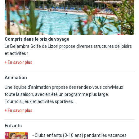
Capacité : jusqu'à 3 adultes.
En juillet-/août, restaurant thématique proposant des grillades,
sus réservation. Ainsi qu'un restaurant à thème pirates.
2 bars complètent l'offre : 1 lounge et 1 en extérieur.
Compris dans le prix du voyage
Lors des excursions :
Le Belambra Golfe de Lizori propose diverses structures de loisirs
Les déjeuners sont pris sous forme de paniers repas ou
et activités :
restaurant.
- Piscine aménagées de 450 m² avec pataugeoire
+ En savoir plus
- Accès direct à une plage de sable longue de 2 km.
- Terrain de padel avec prêt de matériel
Animation
- Tennis
Une équipe d'animation propose des rendez-vous conviviaux
- Pétanque
toute la saison, avec en été un programme plus large.
- Beach-volley
Tournois, jeux et activités sportives.
- séances de pickleball, en juillet/août, 1 fois par semaine.
Spectacles en soirée.
+ En savoir plus
En option payante
- Base nautique en juillet/août : kayak, paddle, planche à voile...
Enfants
- cours de tennis et padel par des coachs diplômés
- activités de remise en forme, yoga, fitness
- Clubs enfants (3-10 ans) pendant les vacances