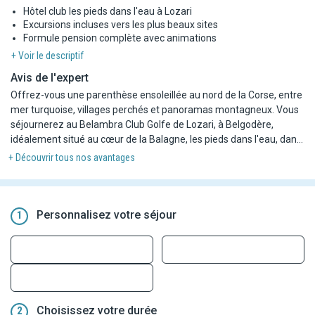
Hôtel club les pieds dans l'eau à Lozari
Excursions incluses vers les plus beaux sites
Formule pension complète avec animations
+ Voir le descriptif
Avis de l'expert
Offrez-vous une parenthèse ensoleillée au nord de la Corse, entre
mer turquoise, villages perchés et panoramas montagneux. Vous
séjournerez au Belambra Club Golfe de Lozari, à Belgodère,
idéalement situé au cœur de la Balagne, les pieds dans l'eau, dans
un cadre naturel parfait pour alterner farniente et découvertes.
+ Découvrir tous nos avantages
Dès votre arrivée à Bastia, vous rejoindrez votre hôtel, point de
départ de superbes excursions incluses. Au fil des jours, laissez-
vous séduire par le charme des villages de Balagne, les vues
Personnalisez votre séjour
1
spectaculaires depuis la citadelle de Calvi, les paysages sauvages
du Cap Corse et les mythiques Calanques de Piana. Une escapade
à Corte, cœur historique de l'île, viendra parfaire ce séjour entre
détente balnéaire et grands sites corses.
Choisissez votre durée
2