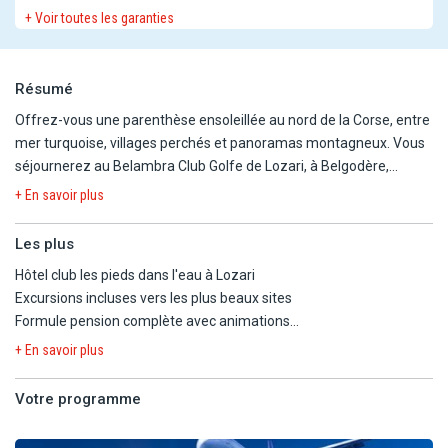
+ Voir toutes les garanties
Résumé
Offrez-vous une parenthèse ensoleillée au nord de la Corse, entre
mer turquoise, villages perchés et panoramas montagneux. Vous
séjournerez au Belambra Club Golfe de Lozari, à Belgodère,
idéalement situé au cœur de la Balagne, les pieds dans l'eau, dans
+ En savoir plus
un cadre naturel parfait pour alterner farniente et découvertes.
Les plus
Dès votre arrivée à Bastia, vous rejoindrez votre hôtel, point de
Hôtel club les pieds dans l'eau à Lozari
départ de superbes excursions incluses. Au fil des jours, laissez-
Excursions incluses vers les plus beaux sites
vous séduire par le charme des villages de Balagne, les vues
Formule pension complète avec animations
spectaculaires depuis la citadelle de Calvi, les paysages sauvages
L'alliance parfaite entre détente et découvertes
du Cap Corse et les mythiques Calanques de Piana. Une escapade
+ En savoir plus
à Corte, cœur historique de l'île, viendra parfaire ce séjour entre
détente balnéaire et grands sites corses.
Votre programme