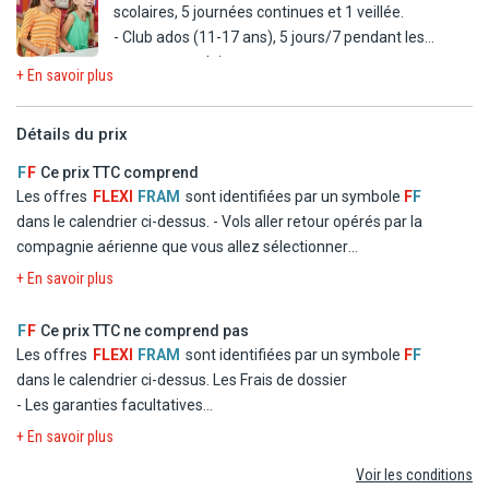
scolaires, 5 journées continues et 1 veillée.
- Club ados (11-17 ans), 5 jours/7 pendant les
vacances scolaires.
+ En savoir plus
Détails du prix
F
F
Ce prix TTC comprend
Les offres
FLEXI
FRAM
sont identifiées par un symbole
F
F
dans le calendrier ci-dessus.
- Vols aller retour opérés par la
compagnie aérienne que vous allez sélectionner
- Logement en chambre double standard dans les hôtels
+ En savoir plus
mentionnés ou similaires
- La formule Pension Complète
F
F
Ce prix TTC ne comprend pas
- Les taxes d'aéroport et de solidarité
Les offres
FLEXI
FRAM
sont identifiées par un symbole
F
F
- Le transfert
dans le calendrier ci-dessus.
Les Frais de dossier
- Les garanties facultatives
- Les autres repas et les boissons
+ En savoir plus
- Les activités et excursions payantes
Voir les conditions
- Les dépenses d'ordre personnel