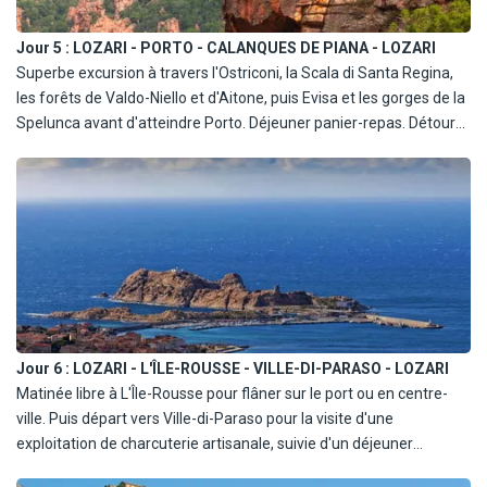
Jour 5 :
LOZARI - PORTO - CALANQUES DE PIANA - LOZARI
Superbe excursion à travers l'Ostriconi, la Scala di Santa Regina,
les forêts de Valdo-Niello et d'Aitone, puis Evisa et les gorges de la
Spelunca avant d'atteindre Porto. Déjeuner panier-repas. Détour
pour admirer les célèbres calanques de Piana, puis route
panoramique via Serriera et Partinello, cols de la Croix et de
Palmarella avec vue sur Girolata. Retour et dîner à l'hôtel.
Jour 6 :
LOZARI - L'ÎLE-ROUSSE - VILLE-DI-PARASO - LOZARI
Matinée libre à L'Île-Rousse pour flâner sur le port ou en centre-
ville. Puis départ vers Ville-di-Paraso pour la visite d'une
exploitation de charcuterie artisanale, suivie d'un déjeuner
dégustation de produits locaux. Retour à l'hôtel et dîner.