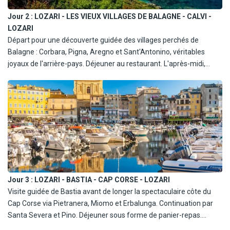
Jour 2 :
LOZARI - LES VIEUX VILLAGES DE BALAGNE - CALVI -
LOZARI
Départ pour une découverte guidée des villages perchés de
Balagne : Corbara, Pigna, Aregno et Sant'Antonino, véritables
joyaux de l'arrière-pays. Déjeuner au restaurant. L'après-midi,
route vers Calvi pour la visite guidée de sa citadelle génoise et de
son patrimoine. Retour à l'hôtel et dîner.
Jour 3 :
LOZARI - BASTIA - CAP CORSE - LOZARI
Visite guidée de Bastia avant de longer la spectaculaire côte du
Cap Corse via Pietranera, Miomo et Erbalunga. Continuation par
Santa Severa et Pino. Déjeuner sous forme de panier-repas.
Passage par Nonza et Patrimonio, puis retour à l'hôtel à travers le