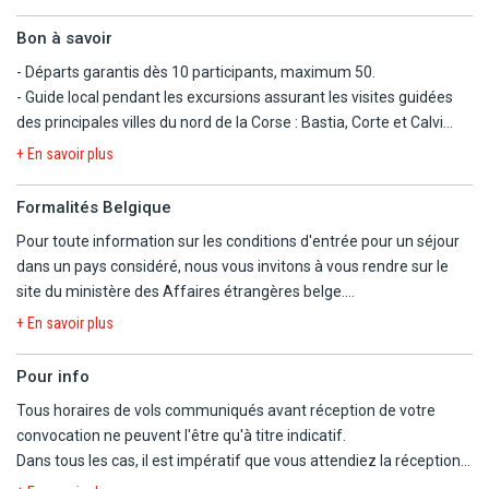
Bon à savoir
- Départs garantis dès 10 participants, maximum 50.
- Guide local pendant les excursions assurant les visites guidées
des principales villes du nord de la Corse : Bastia, Corte et Calvi
(citadelle).
+ En savoir plus
- Transport en autocar de tourisme local climatisé.
- Transfert collectif en autocar le jour 1 au départ de l'aéroport de
Formalités Belgique
Bastia à 18h (horaire flexible de ± 1 heure). Transfert retour
Pour toute information sur les conditions d'entrée pour un séjour
collectif le jour 8 au départ de l'hôtel à 9h (horaire flexible de ± 1
dans un pays considéré, nous vous invitons à vous rendre sur le
heure). Assistance à l'aéroport de Bastia de 8h à 19h (le jour
site du ministère des Affaires étrangères belge.
d'arrivée et de départ).
https://diplomatie.belgium.be/fr/Services/voyager_a_letranger/con
- Pension complète du dîner du jour 1 au petit déjeuner du jour 8.
+ En savoir plus
Petit-déjeuners et diners sous forme de buffets, déjeuners sous
forme de panier repas sauf mention contraire. Vin à discrétion aux
Pour info
repas à l'hôtel.
Tous horaires de vols communiqués avant réception de votre
- Possibilité de regroupement à l'arrivée avec des participants de
convocation ne peuvent l'être qu'à titre indicatif.
plusieurs voyagistes.
Dans tous les cas, il est impératif que vous attendiez la réception
- Programme type pouvant être modifié selon certains impératifs
de la convocation comprenant les horaires définitifs avant