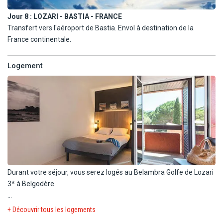
Jour 8 :
LOZARI - BASTIA - FRANCE
Transfert vers l'aéroport de Bastia. Envol à destination de la
France continentale.
Logement
Durant votre séjour, vous serez logés au Belambra Golfe de Lozari
3* à Belgodère.
Installé au cœur d'une vaste pinède de 25 hectares, le club
+ Découvrir tous les logements
Belambra Golfe de Lozari 3* bénéficie d'un emplacement