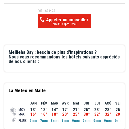
Réf. 1621422
Appeler un conseiller
prix d’un appel local
Mellieha Bay : besoin de plus d'inspirations ?
Nous vous recommandons les hôtels suivants appréciés
de nos clients :
La Météo en Malte
JAN
FÉV
MAR
AVR
MAI
JUI
JUI
AOÛ
SEP
O
13°
13°
14°
17°
21°
25°
28°
28°
25°
2
MOY
16°
16°
18°
20°
25°
30°
32°
32°
29°
2
MAX
9mm
7mm
3mm
1mm
0mm
0mm
0mm
0mm
6mm
7
PLUIE