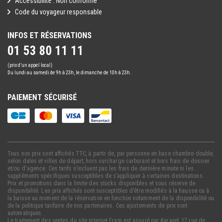
Accessibilité : Non conforme
Code du voyageur responsable
INFOS ET RÉSERVATIONS
01 53 80 11 11
(prix d’un appel local)
Du lundi au samedi de 9h à 23h, le dimanche de 10h à 23h.
PAIEMENT SÉCURISÉ
Tous nos prix sont affichés TTC, à partir de, par personne en base chambre double,
selon dates et villes de départ, hors surcharge carburant et hors frais de dossier
et/ou d'agence. Ces tarifs n’incluent pas les frais de dernière minute ni les
suppléments spécifiques susceptibles de s’appliquer à certaines destinations.
Prix et promotions dans la limite des stocks disponibles et sous réserve de
disponibilité. Les prix affichés sont susceptibles d’être modifiés à la hausse ou à
la baisse au moment de la réservation en fonction notamment de la disponibilité ou
de la politique tarifaire de nos partenaires. Ces ajustements de prix sont
automatiques.
Le traitement des ventes du site Internet Fram est assuré par Karavel, 17 rue de