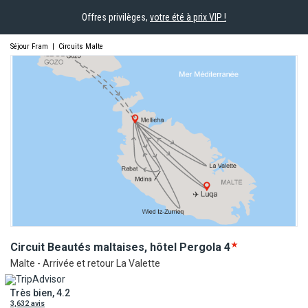
Offres privilèges,
votre été à prix VIP !
Séjour Fram
|
Circuits Malte
Circuit Beautés maltaises, hôtel
Pergola
4
Malte - Arrivée et retour La Valette
Très bien, 4.2
3,632 avis