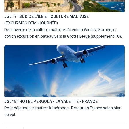
Jour 7 :
SUD DE L'ÎLE ET CULTURE MALTAISE
(EXCURSION DEMI-JOURNÉE)
Découverte de la culture maltaise. Direction Wied Iz-Zurrieq, en
option excursion en bateau vers la Grotte Bleue (supplément 10€,
à titre indicatif, selon conditions météo). Route passant par des
villages typiques du sud et permettant de découvrir cette partie de
l'île, partagée entre sites historiques et villages typiques.
Jour 8 :
HOTEL PERGOLA - LA VALETTE - FRANCE
Petit déjeuner, transfert à l'aéroport. Retour en France selon plan
de vol.