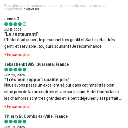
relatives à votre destination.
Pour plus d'information sur le contrôle des avis des membres de
TripAdvisor,
cliquer ici
Ministère de la Santé
,
Institut de veille sanitaire
,
Méteo France
Jenna D
Voyage
,
Ministère des Affaires Etrangères
,
Documents légaux
pour la sortie du territoire
.
Jul 5, 2026
"Le restaurant!"
L’hôtel était super , le personnel très gentil et Sachin était très
Toutefois il est rappelé qu'aucune région du monde ni aucun pays
gentil et serviable , toujours souriant ! Je recommande
ne peuvent être considérés comme étant à l'abri du risque
terroriste.
+ En savoir plus
sebastienb1885, Quarante, France
Jun 23, 2026
"Très bon rapport qualité prix"
Nous avons passé un excellent séjour dans cet hôtel très bien
situé près de la rue centrale et vue sur la baie. Hotel Confortable,
les chambres sont très grandes et le petit déjeuner y est parfait et
garni. Seul la salle de fitness était décevante car il y avait trop de
+ En savoir plus
machine en panne. Nous avions loué des voitures, il y a un parking
Thierry B, Combs-la-Ville, France
en sous sol mais il faut prévoir un supplément.
Jun 13, 2026