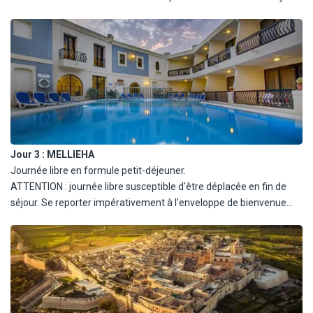
dins d'Upper Baracca, le nouveau musée des Beaux-Arts Muza et
l'église collégiale du naufrage de Saint Paul. Déjeuner, et pour
terminer, vous assisterez au « Malta Experience », court métrage
retraçant l'histoire de Malte jusqu'à nos jours.
Jour 3 :
MELLIEHA
Journée libre en formule petit-déjeuner.
ATTENTION : journée libre susceptible d'être déplacée en fin de
séjour. Se reporter impérativement à l'enveloppe de bienvenue
délivrée à votre arrivée sur place pour vérifier l'ordre des
excursions.