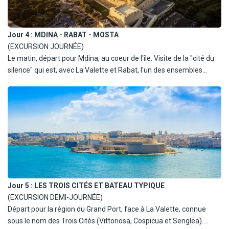
Jour 4 :
MDINA - RABAT - MOSTA
(EXCURSION JOURNÉE)
Le matin, départ pour Mdina, au coeur de l'île. Visite de la "cité du
silence" qui est, avec La Valette et Rabat, l'un des ensembles
architecturaux les plus impressionnants de l'île. L'ancienne
capitale, ville historique et ville musée, enserre dans ses remparts
un dédale de rues étroites bordées de belles demeures, d'églises
baroques, de couvents et palais. Visite ensuite à Rabat des
catacombes des premiers chrétiens avant de se diriger vers les
falaises de Dingli. Déjeuner puis visite du jardin botanique de San
Anton situé près du palais présidentiel. Arrêt au centre artisanal à
Ta'Qali et découverte de l'église de Mosta
Jour 5 :
LES TROIS CITÉS ET BATEAU TYPIQUE
(EXCURSION DEMI-JOURNÉE)
Départ pour la région du Grand Port, face à La Valette, connue
sous le nom des Trois Cités (Vittoriosa, Cospicua et Senglea).