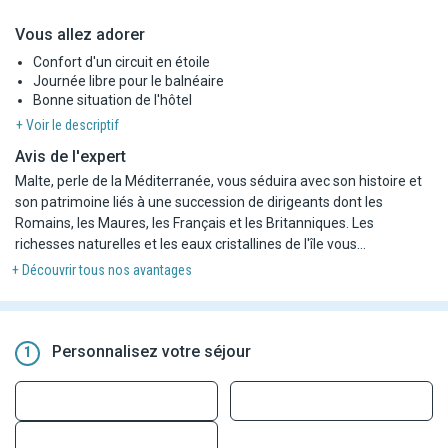
Vous allez adorer
Confort d'un circuit en étoile
Journée libre pour le balnéaire
Bonne situation de l'hôtel
+ Voir le descriptif
Avis de l'expert
Malte, perle de la Méditerranée, vous séduira avec son histoire et
son patrimoine liés à une succession de dirigeants dont les
Romains, les Maures, les Français et les Britanniques. Les
richesses naturelles et les eaux cristallines de l'île vous
apporteront sérénité et émerveillement durant ce circuit !
+ Découvrir tous nos avantages
Personnalisez votre séjour
1