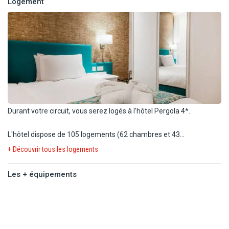
Logement
Durant votre circuit, vous serez logés à l'hôtel Pergola 4*.
L'hôtel dispose de 105 logements (62 chambres et 43
appartements) répartis dans un bâtiment de 7 étages (6
+ Découvrir tous les logements
ascenseurs).
Les + équipements
Durant votre séjour, vous serez logés en chambre économique (25
m²) sans balcon :
Les +
équipements
- 1 lit double ou 2 lits simples.
- Salle de bains avec sèche-cheveux.