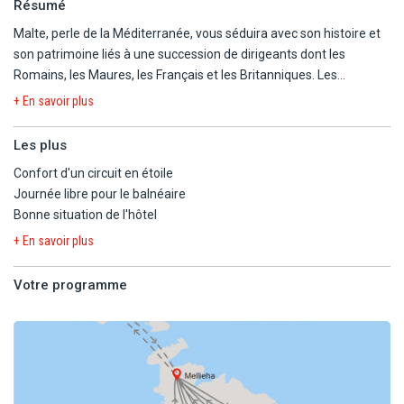
Résumé
Malte, perle de la Méditerranée, vous séduira avec son histoire et
son patrimoine liés à une succession de dirigeants dont les
Romains, les Maures, les Français et les Britanniques. Les
richesses naturelles et les eaux cristallines de l'île vous
+ En savoir plus
apporteront sérénité et émerveillement durant ce circuit !
Les plus
Confort d'un circuit en étoile
Journée libre pour le balnéaire
Bonne situation de l'hôtel
+ En savoir plus
Votre programme