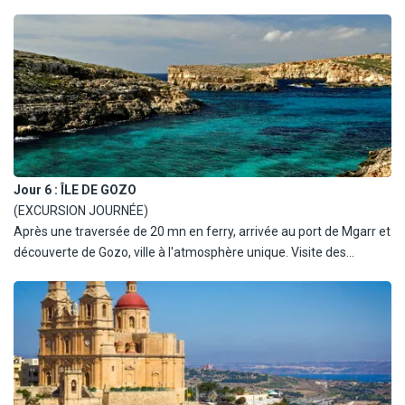
Balade à travers les rues étroites de Vittoriosa puis à bord d'un
bateau typique (dghajsa), visite des calanques du port. Du jardin
de Senglea, situé à la pointe de la péninsule, vue imprenable à
360° sur le Grand Port, dont l'impressionnant Fort Saint-Ange.
Jour 6 :
ÎLE DE GOZO
(EXCURSION JOURNÉE)
Après une traversée de 20 mn en ferry, arrivée au port de Mgarr et
découverte de Gozo, ville à l'atmosphère unique. Visite des
temples mégalithiques de Ggantija puis de la citadelle médiévale
de Victoria, la baie de Xlendi, semblable à un fjord et Dwejra Bay,
site naturel impressionnant. Déjeuner en cours de route.