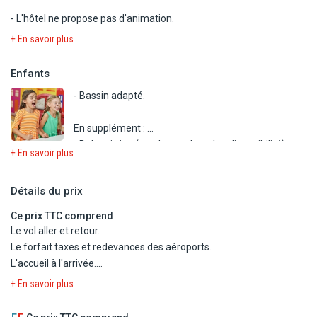
En option payante
- L'hôtel ne propose pas d'animation.
- Spa et bien être.
+ En savoir plus
A proximité :
Enfants
- Plongée sous-marine/Plongée avec tuba.
- Randonnée.
- Bassin adapté.
- Planche à voile.
- Canoë-kayak.
En supplément :
- Baby-sitting (sur demande, selon disponibilité)
+ En savoir plus
Détails du prix
Ce prix TTC comprend
Le vol aller et retour.
Le forfait taxes et redevances des aéroports.
L'accueil à l'arrivée.
Le circuit selon le type d'hébergement de pension choisis à
+ En savoir plus
l'hôtel Pergola 4*.
La pension petit déjeuner du jour 2 au petit-déjeuner du jour 8 +