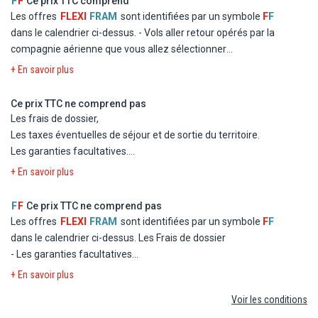
F
F
Ce prix TTC comprend
3 déjeuners (menu avec 1 verre de vin) durant les excursions.
Les offres
FLEXI
FRAM
sont identifiées par un symbole
F
F
La présence de guides francophones durant les excursions.
dans le calendrier ci-dessus.
- Vols aller retour opérés par la
Autocar climatisé.
compagnie aérienne que vous allez sélectionner
Les entrées et visites prévues selon programme.
- Logement en chambre double standard dans les hôtels
+ En savoir plus
L'assistance pendant le circuit.
mentionnés ou similaires
- La formule Repas
Ce prix TTC ne comprend pas
- Les taxes d'aéroport et de solidarité
Les frais de dossier,
- Le transfert
Les taxes éventuelles de séjour et de sortie du territoire.
Les garanties facultatives.
Les pourboires,
+ En savoir plus
Les dépenses personnelles,
Les boissons,
F
F
Ce prix TTC ne comprend pas
Les éventuelles hausses de carburant pouvant intervenir
Les offres
FLEXI
FRAM
sont identifiées par un symbole
F
F
durant la saison,
dans le calendrier ci-dessus.
Les Frais de dossier
Les excursions, activités et services non mentionnés au
- Les garanties facultatives
programme ou proposées en option (à réserver et à régler sur
- Les autres repas et les boissons
+ En savoir plus
place).
- Les activités et excursions payantes
Voir les conditions
- Les dépenses d'ordre personnel