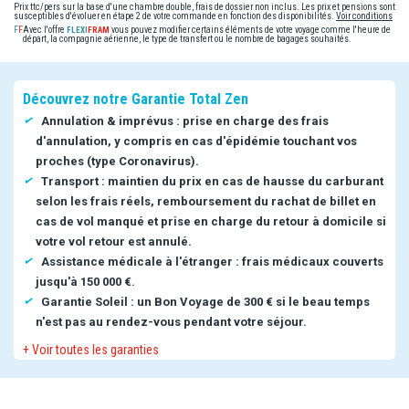
Prix ttc/pers sur la base d'une chambre double, frais de dossier non inclus. Les prix et pensions sont
susceptibles d'évoluer en étape 2 de votre commande en fonction des disponibilités.
Voir conditions
Avec l'offre
vous pouvez modifier certains éléments de votre voyage comme l'heure de
départ, la compagnie aérienne, le type de transfert ou le nombre de bagages souhaités.
Découvrez notre Garantie Total Zen
Annulation & imprévus : prise en charge des frais
d'annulation, y compris en cas d'épidémie touchant vos
proches (type Coronavirus).
Transport : maintien du prix en cas de hausse du carburant
selon les frais réels, remboursement du rachat de billet en
cas de vol manqué et prise en charge du retour à domicile si
votre vol retour est annulé.
Assistance médicale à l'étranger : frais médicaux couverts
jusqu'à 150 000 €.
Garantie Soleil : un Bon Voyage de 300 € si le beau temps
n'est pas au rendez-vous pendant votre séjour.
+ Voir toutes les garanties