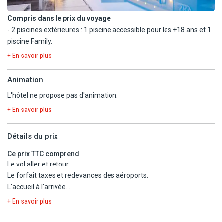
Compris dans le prix du voyage
- 2 piscines extérieures : 1 piscine accessible pour les +18 ans et 1
piscine Family.
- Piscine Family : Piscine modulable qui devient piscine
+ En savoir plus
entièrement couverte en hiver. (en fonction des conditions
météorologique)
Animation
- Plage de San Remo Beach Club (transats et parasol à disposition
L'hôtel ne propose pas d'animation.
en supplément).
- Salle de sport.
+ En savoir plus
En option payante
Détails du prix
- Plongée sous-marine.
Ce prix TTC comprend
À proximité :
Le vol aller et retour.
- Location de golf (à 20 km).
Le forfait taxes et redevances des aéroports.
- Location de vélo.
L'accueil à l'arrivée.
- Balade à cheval (à 5 km).
Le circuit selon le type d'hébergement et de pension choisis à
+ En savoir plus
l'hôtel Luna Holiday Complex 3*.
La pension petit déjeuner du jour 2 au petit-déjeuner du jour 8 +