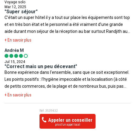
Voyage solo
Mar 12, 2025
"Super séjour"
C’était un super hôtel il y a tout sur place les équipements sont top
et en très bon état et le personnel a été vraiment d’une grande
aide durant mon séjour de la réception au bar surtout Randjith au
bar de la piscine merci à lui .Je n’ai pas trop aimé la vue sur la route
+ En savoir plus
de ma chambre mais là prochaine fois je demanderais un autre
Andréa M
emplacement. Le rooftop est magnifique. Je recommanderais.
Jul 15, 2024
"Correct mais un peu décevant"
Bonne expérience dans l'ensemble, sans que ce soit exceptionnel.
Les points positifs : l'hygiène impeccable et la localisation (à côté
de petits commerces, de la plage et de nombreux bus, puis pas
très loin non plus du centre-ville). Les points négatifs : le manque
+ En savoir plus
d'équipement des chambres (il y a vraiment le minimum, si vous
voulez y manger vous allez devoir tout acheter. Il manque aussi de
Réf. 3539432
petits équipements utiles quand on est en vacances, comme un
Appeler un conseiller
étendoir par exemple ), la nourriture qui n'est pas terrible, le
prix d’un appel local
manque de sympathie de l'accueil ou encore tout simplement le
prix (on peut trouver mieux niveau rapport qualité prix). Attention :