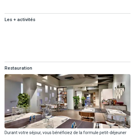
- Kitchenette.
- Télévision.
- Téléphone.
Les + activités
- Climatisation.
- Balcon.
Les +
- Wi-Fi.
activités
- Sofa.
- Table à manger.
- Coffre-fort.
Restauration
Capacité maximum : 2 adultes + 1 enfant
En supplément :
- Studio exécutive avec balcon. Capacité maximum : 2 adultes + 1
enfant
- Appartement avec une chambre. Capacité maximum : 4 adultes
ou 2 adultes + 2 enfants
- Appartement famille avec 2 chambres. Capacité maximum : 5
adultes ou 2 adultes + 3 enfants
Durant votre séjour, vous bénéficiez de la formule petit-déjeuner