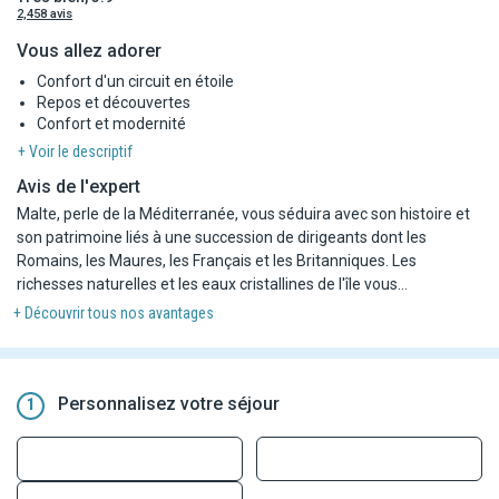
2,458 avis
Vous allez adorer
Confort d'un circuit en étoile
Repos et découvertes
Confort et modernité
+ Voir le descriptif
Avis de l'expert
Malte, perle de la Méditerranée, vous séduira avec son histoire et
son patrimoine liés à une succession de dirigeants dont les
Romains, les Maures, les Français et les Britanniques. Les
richesses naturelles et les eaux cristallines de l'île vous
apporteront sérénité et émerveillement durant ce circuit !
+ Découvrir tous nos avantages
Personnalisez votre séjour
1