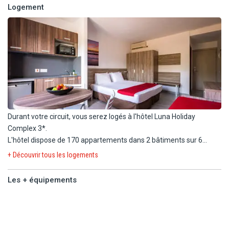
Logement
Durant votre circuit, vous serez logés à l'hôtel Luna Holiday
Complex 3*.
L'hôtel dispose de 170 appartements dans 2 bâtiments sur 6
étages avec 3 ascenseurs.
+ Découvrir tous les logements
Durant votre séjour, vous serez logés dans un studio standard (24
Les + équipements
m²) avec vue sur la ville équipé de :
Les +
- 1 lit double ou 2 lits simples.
équipements
- Salle de bain avec douche.