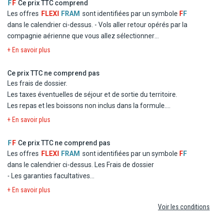
F
F
Ce prix TTC comprend
3 déjeuners (menu avec 1 verre de vin) durant les excursions.
Les offres
FLEXI
FRAM
sont identifiées par un symbole
F
F
La présence de guides francophones durant les excursions.
dans le calendrier ci-dessus.
- Vols aller retour opérés par la
Autocar climatisé.
compagnie aérienne que vous allez sélectionner
Les entrées et visites prévues selon programme.
- Logement en chambre double standard dans les hôtels
+ En savoir plus
L'assistance pendant le circuit.
mentionnés ou similaires
- La formule Repas
Ce prix TTC ne comprend pas
- Les taxes d'aéroport et de solidarité
Les frais de dossier.
- Le transfert
Les taxes éventuelles de séjour et de sortie du territoire.
Les repas et les boissons non inclus dans la formule.
Les dépenses d'ordre personnel
+ En savoir plus
Les excursions facultatives, et les activités non mentionnées
au programme.
F
F
Ce prix TTC ne comprend pas
Les repas éventuels aux escales.
Les offres
FLEXI
FRAM
sont identifiées par un symbole
F
F
Les garanties assistance, rapatriement, frais médicaux et
dans le calendrier ci-dessus.
Les Frais de dossier
d'hospitalisation, assistance juridique et pénale.
- Les garanties facultatives
Les garanties annulation, bagages, retard aérien.
- Les autres repas et les boissons
+ En savoir plus
- Les activités et excursions payantes
Voir les conditions
- Les dépenses d'ordre personnel