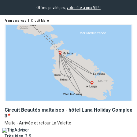
Offres privilèges,
votre été à prix VIP !
Fram vacances
|
Circuit Malte
Circuit Beautés maltaises - hôtel Luna Holiday
Complex
3
Malte - Arrivée et retour La Valette
Très bien, 3.9