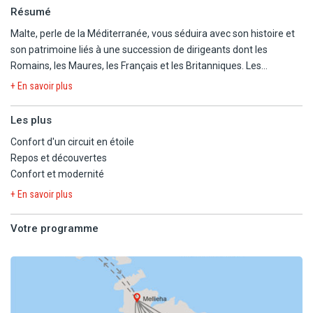
Résumé
Malte, perle de la Méditerranée, vous séduira avec son histoire et
son patrimoine liés à une succession de dirigeants dont les
Romains, les Maures, les Français et les Britanniques. Les
richesses naturelles et les eaux cristallines de l'île vous
+ En savoir plus
apporteront sérénité et émerveillement durant ce circuit !
Les plus
Confort d'un circuit en étoile
Repos et découvertes
Confort et modernité
+ En savoir plus
Votre programme