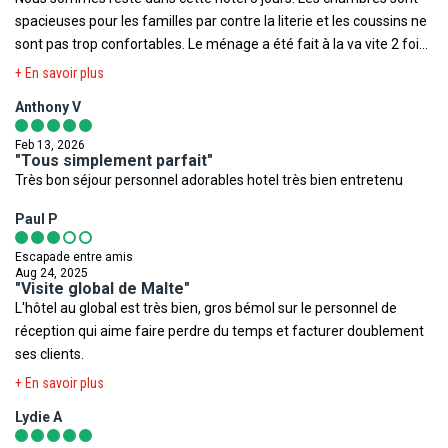
relatives à votre destination.
La chambre allouée lors de votre arrivée pourra être ainsi
spacieuses pour les familles par contre la literie et les coussins ne
différente de celle figurant en photo sur le présent descriptif.
sont pas trop confortables. Le ménage a été fait à la va vite 2 fois.
Ministère de la Santé
,
Institut de veille sanitaire
,
Méteo France
Le petit déjeuner était bon et il y’avait de tout pour tout le monde
+ En savoir plus
Voyage
,
Ministère des Affaires Etrangères
,
Documents légaux
Votre séjour est assuré par le tour opérateur suivant :
donc un super point pour cela. La piscine intérieure est vraiment
pour la sortie du territoire
.
Plein Vent
Anthony V
très belle et propre c’est le gros plus de l’hôtel à cette période de
l’année. Le staff de l’hôtel est super sympa souriant surtout la
Toutefois il est rappelé qu'aucune région du monde ni aucun pays
Feb 13, 2026
dame maltaise à la réception avec les lunettes et cheveux long
"Tous simplement parfait"
ne peuvent être considérés comme étant à l'abri du risque
Très bon séjour personnel adorables hotel très bien entretenu
super adorable. L’hôtel est loin de la capitale mais il y’a des choses
terroriste.
à faire et voir autour
Paul P
Escapade entre amis
Aug 24, 2025
"Visite global de Malte"
L'hôtel au global est très bien, gros bémol sur le personnel de
réception qui aime faire perdre du temps et facturer doublement
ses clients.
+ En savoir plus
Lydie A