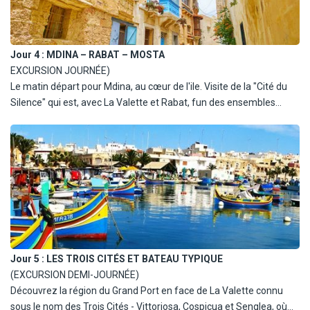
Jour 4 :
MDINA – RABAT – MOSTA
EXCURSION JOURNÉE)
Le matin départ pour Mdina, au cœur de l'ile. Visite de la "Cité du
Silence" qui est, avec La Valette et Rabat, fun des ensembles
architecturaux les plus impressionnants de l'ile. L'ancienne
capitale, ville historique et Ville musée, perchée sur un piton
rocheux, enserre dans ses remparts un dédale de rues étroites
bordées de belles demeures patriciennes, d'églises baroques, de
couvents et palais. Flânez dans les ruelles pour mieux comprendre
l'histoire passionnante de Malte et de son ancienne capitale
Mdina, la merveilleuse Cité du Silence. En quittant Mina par la
Porte des Grecs, nous visitons les catacombes des premiers
chrétiens à Rabat avant de nous diriger vers les falaises de Dingli.
Jour 5 :
LES TROIS CITÉS ET BATEAU TYPIQUE
Après le déjeuner, qui est inclus en cours de route, nous allons
(EXCURSION DEMI-JOURNÉE)
visiter le jardin botanique de San Anton situé près du palais
Découvrez la région du Grand Port en face de La Valette connu
présidentiel que vous pourrez admirer de l'extérieur. Ensuite nous
sous le nom des Trois Cités - Vittoriosa, Cospicua et Senglea, où
ferons un arrêt au centre d'artisanat à Ta 'Qali et finalement vous