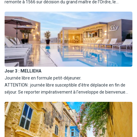
remonte à 1566 sur décision du grand maître de l'Ordre, le
Français Jean de La Valette. La cité est un ensemble étonnant
d'architecture militaire et d'art baroque. Au cours de cette journée
vous verrez les jardins d'Upper Baracca, le nouveau musée de l'art
MUZA et l'église collégiale du naufrage de Saint Paul. Déjeuner
inclus en cours de route. Pour terminer cette visite nous
assisterons au « Malta Experience », un court métrage
remarquable retraçant l'histoire de Malte jusqu'à nos jours.
Jour 3 :
MELLIEHA
Journée libre en formule petit-déjeuner.
ATTENTION : journée libre susceptible d'être déplacée en fin de
séjour. Se reporter impérativement à l'enveloppe de bienvenue
délivrée à votre arrivée sur place pour vérifier l'ordre des
excursions.