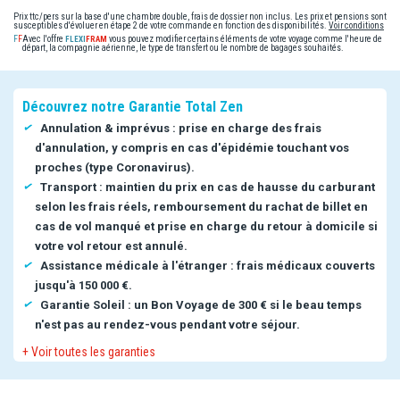
Prix ttc/pers sur la base d'une chambre double, frais de dossier non inclus. Les prix et pensions sont
susceptibles d'évoluer en étape 2 de votre commande en fonction des disponibilités.
Voir conditions
Avec l'offre
vous pouvez modifier certains éléments de votre voyage comme l'heure de
départ, la compagnie aérienne, le type de transfert ou le nombre de bagages souhaités.
Découvrez notre Garantie Total Zen
Annulation & imprévus : prise en charge des frais
d'annulation, y compris en cas d'épidémie touchant vos
proches (type Coronavirus).
Transport : maintien du prix en cas de hausse du carburant
selon les frais réels, remboursement du rachat de billet en
cas de vol manqué et prise en charge du retour à domicile si
votre vol retour est annulé.
Assistance médicale à l'étranger : frais médicaux couverts
jusqu'à 150 000 €.
Garantie Soleil : un Bon Voyage de 300 € si le beau temps
n'est pas au rendez-vous pendant votre séjour.
+ Voir toutes les garanties