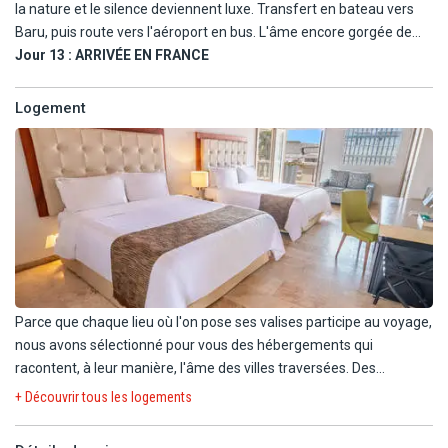
la nature et le silence deviennent luxe. Transfert en bateau vers
Baru, puis route vers l'aéroport en bus. L'âme encore gorgée de
lumière, de couleurs, de visages et d'histoires, vous prenez votre
Jour 13 :
ARRIVÉE EN FRANCE
vol retour vers la France. Nuit à bord.
Logement
Parce que chaque lieu où l'on pose ses valises participe au voyage,
nous avons sélectionné pour vous des hébergements qui
racontent, à leur manière, l'âme des villes traversées. Des
adresses à taille humaine, choisies pour leur atmosphère, leur
+ Découvrir tous les logements
emplacement, et ce supplément d'âme qui fait la différence.