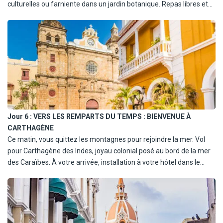
culturelles ou farniente dans un jardin botanique. Repas libres et
nuit à l'hôtel.
Jour 6 :
VERS LES REMPARTS DU TEMPS : BIENVENUE À
CARTHAGÈNE
Ce matin, vous quittez les montagnes pour rejoindre la mer. Vol
pour Carthagène des Indes, joyau colonial posé au bord de la mer
des Caraïbes. À votre arrivée, installation à votre hôtel dans le
centre historique ou dans un manoir colonial revisité. Temps libre
pour vous imprégner des lieux - peut-être un premier coucher de
soleil depuis les remparts. Repas libres et nuit à Carthagène.