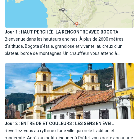
Jour 1 :
HAUT PERCHÉE, LA RENCONTRE AVEC BOGOTA
Bienvenue dans les hauteurs andines. À plus de 2600 mètres
d'altitude, Bogota s'étale, grandiose et vivante, au creux d'un
plateau bordé de montagnes. Un chauffeur vous attend à
l'aéroport pour vous conduire jusqu'à votre hôtel, une maison de
caractère ou un refuge design selon vos envies, niché dans un
quartier vibrant. Le reste de la journée vous appartient. Peut-être
flâner dans un café bohème de Chapinero ou découvrir les
lumières du soir sur les hauteurs de Monserrate ? Dîner libre et
nuit à Bogota.
Jour 2 :
ENTRE OR ET COULEURS : LES SENS EN ÉVEIL
Réveillez-vous au rythme d'une ville qui mêle tradition et
modernité. Après un petit-déjeuner à l'hôtel, vous partez pour une