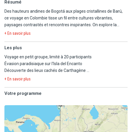
Résumé
Des hauteurs andines de Bogotá aux plages cristallines de Barú,
ce voyage en Colombie tisse un fil entre cultures vibrantes,
paysages contrastés et rencontres inspirantes. On explore la
richesse historique de Carthagène, la résilience créative de
+ En savoir plus
Medellín, et les couleurs éclatantes de Guatapé. Entre art, nature
et mémoire vivante, chaque étape offre un regard intime sur
Les plus
l'âme colombienne. Le rythme s'adoucit en fin de parcours sur une
Voyage en petit groupe, limité à 20 participants
île préservée de la mer des Caraïbes, où le luxe se conjugue au
Évasion paradisiaque sur l'Isla del Encanto
calme et à la simplicité. Un itinéraire entre énergie urbaine et
Découverte des lieux cachés de Carthagène
échappées naturelles, pensé pour les voyageurs curieux et
Plongée dans l'histoire de la Colombie
sensibles.
+ En savoir plus
Votre programme