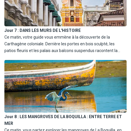
Jour 7 :
DANS LES MURS DE L'HISTOIRE
Ce matin, votre guide vous emmène à la découverte de la
Carthagène coloniale. Derrière les portes en bois sculpté, les
patios fleuris et les palais aux balcons suspendus racontent la
splendeur passée. La Plaza Santo Domingo, animée, vous dévoile
la fameuse "Gorda" de Botero. Puis cap sur l'imposant château
San Felipe, forteresse espagnole aux galeries secrètes et aux
vues imprenables sur la baie. L'après-midi est à vous. Farniente,
shopping artisanal, pause en terrasse… la ville invite à la douceur.
Dîner libre et nuit à Carthagène.
Jour 8 :
LES MANGROVES DE LA BOQUILLA : ENTRE TERRE ET
MER
Ce matin, vous partez explorer les mangroves de La Boquilla, en