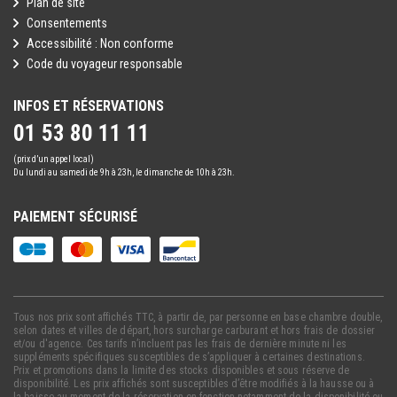
Plan de site
Consentements
Accessibilité : Non conforme
Code du voyageur responsable
INFOS ET RÉSERVATIONS
01 53 80 11 11
(prix d’un appel local)
Du lundi au samedi de 9h à 23h, le dimanche de 10h à 23h.
PAIEMENT SÉCURISÉ
Tous nos prix sont affichés TTC, à partir de, par personne en base chambre double,
selon dates et villes de départ, hors surcharge carburant et hors frais de dossier
et/ou d'agence. Ces tarifs n’incluent pas les frais de dernière minute ni les
suppléments spécifiques susceptibles de s’appliquer à certaines destinations.
Prix et promotions dans la limite des stocks disponibles et sous réserve de
disponibilité. Les prix affichés sont susceptibles d’être modifiés à la hausse ou à