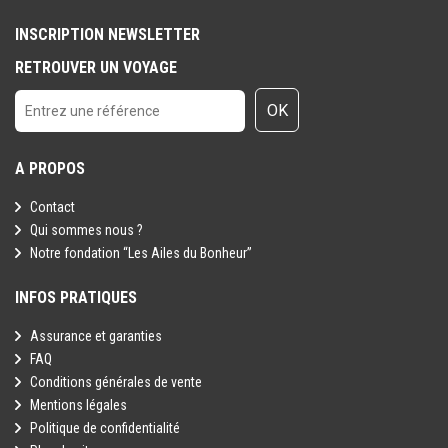
Toutefois il est rappelé qu'aucune région du monde ni aucun pays
INSCRIPTION NEWSLETTER
ne peuvent être considérés comme étant à l'abri du risque
RETROUVER UN VOYAGE
terroriste.
OK
A PROPOS
Contact
Qui sommes nous ?
Notre fondation “Les Ailes du Bonheur”
INFOS PRATIQUES
Assurance et garanties
FAQ
Conditions générales de vente
Mentions légales
Politique de confidentialité