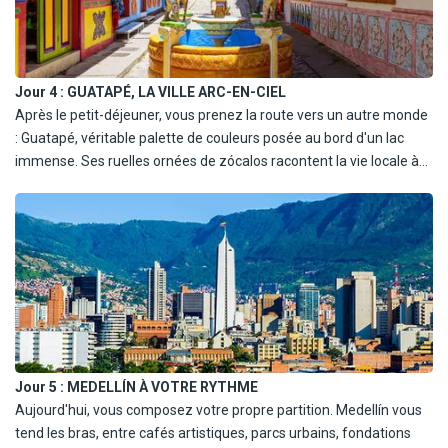
renaissance. Vous poursuivez au musée d'Antioquia, où les
œuvres de Botero prennent une dimension engagée et poignante.
Puis, direction les hauteurs grâce au Metrocable, jusqu'à la
plateforme La Aurora : la ville s'étend à perte de vue. Dîner libre et
Jour 4 :
GUATAPÉ, LA VILLE ARC-EN-CIEL
nuit à Medellín.
Après le petit-déjeuner, vous prenez la route vers un autre monde
: Guatapé, véritable palette de couleurs posée au bord d'un lac
immense. Ses ruelles ornées de zócalos racontent la vie locale à
travers des fresques naïves et joyeuses. Puis, vient le moment
d'affronter les 740 marches de la Piedra del Peñol : un défi
récompensé par un panorama à couper le souffle, entre eau et
îlots verts. Une balade en bateau complète cette journée hors du
temps - sur le lac, l'air se fait plus doux, et les histoires flottent
entre les villages engloutis et les rives paisibles. Retour à Medellín
en fin de journée. Dîner libre. Nuit à l'hôtel.
Jour 5 :
MEDELLÍN À VOTRE RYTHME
Aujourd'hui, vous composez votre propre partition. Medellín vous
tend les bras, entre cafés artistiques, parcs urbains, fondations