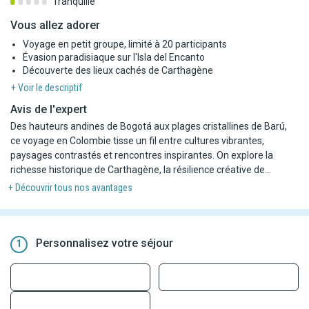
Tranquille
Vous allez adorer
Voyage en petit groupe, limité à 20 participants
Évasion paradisiaque sur l'Isla del Encanto
Découverte des lieux cachés de Carthagène
+ Voir le descriptif
Avis de l'expert
Des hauteurs andines de Bogotá aux plages cristallines de Barú,
ce voyage en Colombie tisse un fil entre cultures vibrantes,
paysages contrastés et rencontres inspirantes. On explore la
richesse historique de Carthagène, la résilience créative de
Medellín, et les couleurs éclatantes de Guatapé. Entre art, nature
+ Découvrir tous nos avantages
et mémoire vivante, chaque étape offre un regard intime sur
l'âme colombienne. Le rythme s'adoucit en fin de parcours sur une
île préservée de la mer des Caraïbes, où le luxe se conjugue au
calme et à la simplicité. Un itinéraire entre énergie urbaine et
Personnalisez votre séjour
1
échappées naturelles, pensé pour les voyageurs curieux et
sensibles.