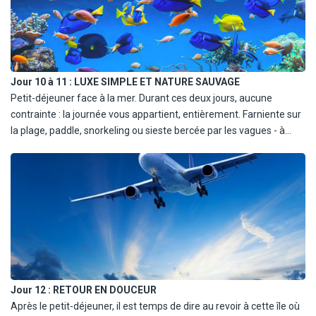
L'après-midi se décline entre baignade, lecture à l'ombre d'un
cocotier ou balade dans la mangrove. En soirée, le ciel caribéen se
pare de rose et d'or. Dîner et nuit à l'hôtel.
Jour 10 à 11 :
LUXE SIMPLE ET NATURE SAUVAGE
Petit-déjeuner face à la mer. Durant ces deux jours, aucune
contrainte : la journée vous appartient, entièrement. Farniente sur
la plage, paddle, snorkeling ou sieste bercée par les vagues - à
vous d'écrire le tempo. Le cadre est propice à la contemplation, à
la déconnexion complète. Et si l'envie vous prend, un massage au
spa ou une balade en kayak dans les eaux calmes de l'île vous
offriront un autre regard sur cet environnement intact. Tous les
repas sont inclus, et le confort raffiné de votre hébergement
prolonge cette parenthèse insulaire. Nuit à l'hôtel, entre
bruissement des vagues et ciel étoilé.
Jour 12 :
RETOUR EN DOUCEUR
Après le petit-déjeuner, il est temps de dire au revoir à cette île où