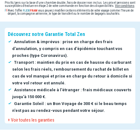
Prix ttc/pers sur la base d'une chambre double, frais de dossier non inclus. Les prix et pensions sont
susceptibles d'évoluer en étape 2 de votre commande en fonction des disponibilités.
Voir conditions
Avec l'offre
vous pouvez modifier certains éléments de votre voyage comme l'heure de
départ, la compagnie aérienne, le type de transfert ou le nombre de bagages souhaités.
Découvrez notre Garantie Total Zen
Annulation & imprévus : prise en charge des frais
d'annulation, y compris en cas d'épidémie touchant vos
proches (type Coronavirus).
Transport : maintien du prix en cas de hausse du carburant
selon les frais réels, remboursement du rachat de billet en
cas de vol manqué et prise en charge du retour à domicile si
votre vol retour est annulé.
Assistance médicale à l'étranger : frais médicaux couverts
jusqu'à 150 000 €.
Garantie Soleil : un Bon Voyage de 300 € si le beau temps
n'est pas au rendez-vous pendant votre séjour.
+ Voir toutes les garanties