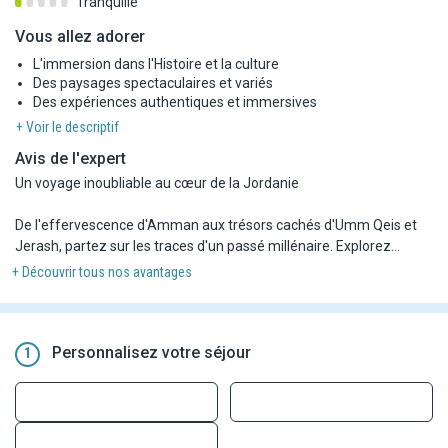
Tranquille
Vous allez adorer
L'immersion dans l'Histoire et la culture
Des paysages spectaculaires et variés
Des expériences authentiques et immersives
+ Voir le descriptif
Avis de l'expert
Un voyage inoubliable au cœur de la Jordanie
De l'effervescence d'Amman aux trésors cachés d'Umm Qeis et
Jerash, partez sur les traces d'un passé millénaire. Explorez
Madaba et ses mosaïques sacrées, laissez-vous séduire par les
+ Découvrir tous nos avantages
paysages enchanteurs de Dana et du Wadi Hammad, puis
pénétrez dans la magie rouge de Pétra, entre Siq mystérieux,
Trésor légendaire et Monastère majestueux.
Personnalisez votre séjour
1
Vivez l'aventure du désert au Wadi Rum, savourez un dîner
bédouin sous les étoiles, admirez les gorges de Wadi Numeira et
goûtez à l'expérience unique de flotter dans les eaux salées de la
mer Morte. Une immersion totale entre histoire, nature et