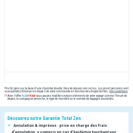
Prix ttc/pers sur la base d'une chambre double, frais de dossier non inclus. Les prix et pensions sont
susceptibles d'évoluer en étape 2 de votre commande en fonction des disponibilités.
Voir conditions
Avec l'offre
vous pouvez modifier certains éléments de votre voyage comme l'heure de
départ, la compagnie aérienne, le type de transfert ou le nombre de bagages souhaités.
Découvrez notre Garantie Total Zen
Annulation & imprévus : prise en charge des frais
d'annulation, y compris en cas d'épidémie touchant vos