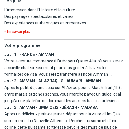
Les plus
pénétrez dans la magie rouge de Pétra, entre Siq mystérieux,
L'immersion dans l'Histoire et la culture
Trésor légendaire et Monastère majestueux.
Des paysages spectaculaires et variés
Des expériences authentiques et immersives
Vivez l'aventure du désert au Wadi Rum, savourez un dîner
Circuit en petit groupe, 12 participants maximum
bédouin sous les étoiles, admirez les gorges de Wadi Numeira et
+ En savoir plus
goûtez à l'expérience unique de flotter dans les eaux salées de la
mer Morte. Une immersion totale entre histoire, nature et
Votre programme
traditions, pour un souvenir gravé à jamais.
Jour 1 :
FRANCE - AMMAN
Votre aventure commence à l'Aéroport Queen Alia, où vous serez
accueille chaleureusement pour vous guider à travers les
formalités de visa. Vous serez transféré à l'hôtel Amman :
respirez l'air de l'Orient, installez-vous, et laissez l'excitation
Jour 2 :
AMMAN - AL AZRAQ - SHAUMARI - AMMAN
monter avant votre dîner libre et une première nuit en terre
Après le petit-déjeuner, cap sur Al Azraq pour le Marsh Trail (1h) :
hachémite.
entre marais et zones sèches, vous marchez avec un guide local
jusqu'à une plateforme dominant les anciens bassins artésiens,
avant de longer un mur omeyyade en basalte et d'observer
Jour 3 :
AMMAN - UMM QEIS - JÉRASH - MADABA
oiseaux migrateurs ou buffles d'eau depuis un petit observatoire.
Après un délicieux petit-déjeuner, départ pour la visite d'Um Qais,
Puis, en Land Cruiser, partez pour le Shumari Oryx Safari (2h). Un
surnommée la «Nouvelle Athènes». Perchée au sommet d'une
naturaliste vous guide à travers paysages semi-désertiques ; halte
colline, cette puissante forteresse dévoile des murs de plus de