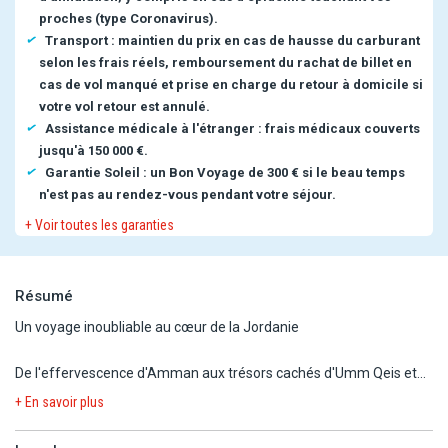
proches (type Coronavirus).
Transport : maintien du prix en cas de hausse du carburant
selon les frais réels, remboursement du rachat de billet en
cas de vol manqué et prise en charge du retour à domicile si
votre vol retour est annulé.
Assistance médicale à l'étranger : frais médicaux couverts
jusqu'à 150 000 €.
Garantie Soleil : un Bon Voyage de 300 € si le beau temps
n'est pas au rendez-vous pendant votre séjour.
+ Voir toutes les garanties
Résumé
Un voyage inoubliable au cœur de la Jordanie
De l'effervescence d'Amman aux trésors cachés d'Umm Qeis et
Jerash, partez sur les traces d'un passé millénaire. Explorez
+ En savoir plus
Madaba et ses mosaïques sacrées, laissez-vous séduire par les
paysages enchanteurs de Dana et du Wadi Hammad, puis