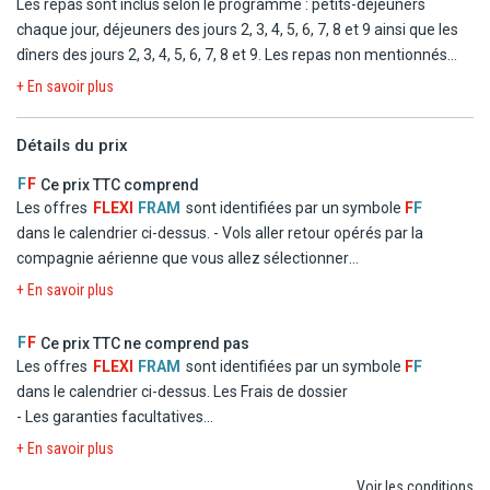
Les repas sont inclus selon le programme : petits-déjeuners
immersion dans l'ambiance vibrante de la ville, à proximité des
chaque jour, déjeuners des jours 2, 3, 4, 5, 6, 7, 8 et 9 ainsi que les
centres d'intérêts principaux.
dîners des jours 2, 3, 4, 5, 6, 7, 8 et 9. Les repas non mentionnés
sont libres et à la charge des voyageurs.
MADABA : Hôtel Grand Madaba, élégant hôtel 4* au cœur de la
+ En savoir plus
ville, où l'on savoure à la fois la proximité des mosaïques et du
Mont Nébo, le confort moderne des chambres et la douceur d'une
Détails du prix
pause au bord de la piscine après les explorations.
F
F
Ce prix TTC comprend
Les offres
FLEXI
FRAM
sont identifiées par un symbole
F
F
DANA : Dana Guest House, vous êtes perchés au-dessus du Wadi
dans le calendrier ci-dessus.
- Vols aller retour opérés par la
Dana, dans des chambres simples mais pleines de charme, vous
compagnie aérienne que vous allez sélectionner
savourez un repas local en regardant le soleil disparaître derrière
- Logement en chambre double standard dans les hôtels
les montagnes majestueuses de la vallée.
+ En savoir plus
mentionnés ou similaires
- La formule Repas
BEIDA : Little Pétra Bédouin Camp, vous dormez sous une tente
F
F
Ce prix TTC ne comprend pas
- Les taxes d'aéroport et de solidarité
traditionnelle au pied des roches du désert, et au lever du jour,
Les offres
FLEXI
FRAM
sont identifiées par un symbole
F
F
- Le transfert
entre un thé parfumé et la lumière dorée qui embrase les
dans le calendrier ci-dessus.
Les Frais de dossier
montagnes, vous goûtez à la magie intemporelle de Petra.
- Les garanties facultatives
- Les autres repas et les boissons
+ En savoir plus
PÉTRA : The Old Village Petra Resort, Ancien village en pierre
- Les activités et excursions payantes
Voir les conditions
transformé en refuge authentique et raffiné, l'hôtel offre calme,