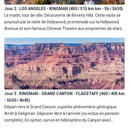
Jour 2 :
LOS ANGELES - KINGMAN (450 / 515 km km - 5h / 5h30)
Le matin, tour de ville. Découverte de Beverly Hills. Cette visite se
poursuit par la visite de Hollywood, promenade sur la Hollywood
Avenue et son fameux Chinese Theatre aux empreintes de stars.
Puis passage par le centre ville : le quartier des affaires et le
quartier mexicain. Déjeuner coupon au Farmers Market. L'après-
midi, route vers Laughlin. Traversée des superbes étendues du
Sud - Ouest américain. Arrêt en cours de route au Bagdad Café,
celui dont le film tire son nom. Diner libre (ou inclus en pension
complète) et nuit à Kingman, sur la route 66.
Jour 3 :
KINGMAN - GRAND CANYON - FLAGSTAFF (460 / 405 km
- 5h30 / 4h45)
Départ vers le Grand Canyon, superbe phénomène géologique.
Arrêt à Seligman. Déjeuner libre à l'arrivée (ou inclus en pension
complète). En option, survol en hélicoptère du Canyon avec
commentaires en français. Balade sur la crête sud et observation