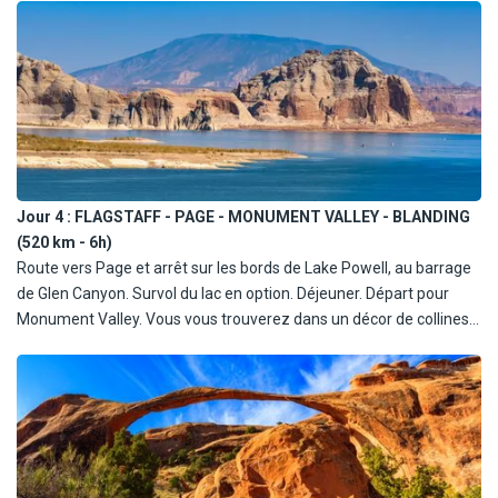
de l'une des plus belles merveilles du monde : le Grand Canyon,
situé à 2125 mètres d'altitude, est le résultat de millions d'années
d'érosion par le vent et les eaux. Entouré d'une magnifique forêt,
le Canyon semble comme protégé par cet écran de verdure. La
rivière Colorado s'écoule plus de 1500 mètres plus bas! Ce sera là
un des points forts de votre voyage. Diner et nuit à Flagsfaff.
Jour 4 :
FLAGSTAFF - PAGE - MONUMENT VALLEY - BLANDING
(520 km - 6h)
Route vers Page et arrêt sur les bords de Lake Powell, au barrage
de Glen Canyon. Survol du lac en option. Déjeuner. Départ pour
Monument Valley. Vous vous trouverez dans un décor de collines
rouge-sang. Visite de ce site impressionnant, lieu de tournage de
nombreux films de cow-boys. Cette plaine désertique de 40 km
sur 25 est hérissée de monolithes de grès gigantesques. Option :
tour en véhicule tout terrain avec les indiens. Continuation vers la
région de Moab. Diner libre (ou inclus en pension complète) et nuit
à Blanding.