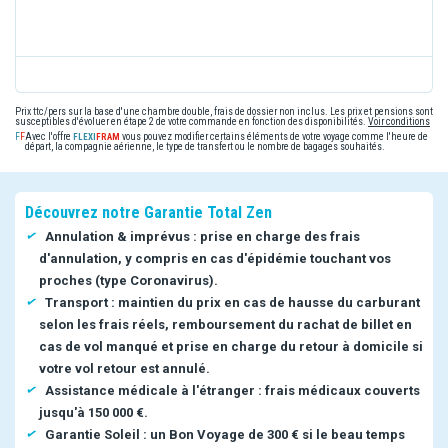
Prix ttc/pers sur la base d'une chambre double, frais de dossier non inclus. Les prix et pensions sont
susceptibles d'évoluer en étape 2 de votre commande en fonction des disponibilités.
Voir conditions
Avec l'offre
vous pouvez modifier certains éléments de votre voyage comme l'heure de
départ, la compagnie aérienne, le type de transfert ou le nombre de bagages souhaités.
Découvrez notre Garantie Total Zen
Annulation & imprévus : prise en charge des frais
d'annulation, y compris en cas d'épidémie touchant vos
proches (type Coronavirus).
Transport : maintien du prix en cas de hausse du carburant
selon les frais réels, remboursement du rachat de billet en
cas de vol manqué et prise en charge du retour à domicile si
votre vol retour est annulé.
Assistance médicale à l'étranger : frais médicaux couverts
jusqu'à 150 000 €.
Garantie Soleil : un Bon Voyage de 300 € si le beau temps