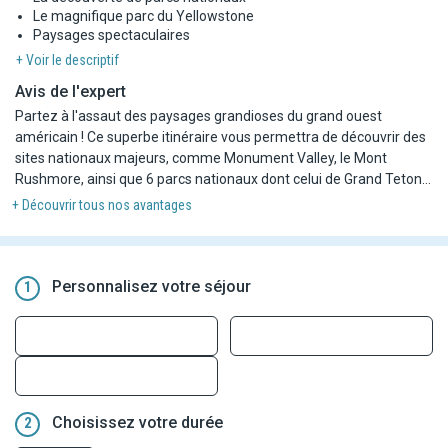
Le magnifique parc du Yellowstone
Paysages spectaculaires
+ Voir le descriptif
Avis de l'expert
Partez à l'assaut des paysages grandioses du grand ouest
américain ! Ce superbe itinéraire vous permettra de découvrir des
sites nationaux majeurs, comme Monument Valley, le Mont
Rushmore, ainsi que 6 parcs nationaux dont celui de Grand Teton
au cœur des montagnes Rocheuses.
+ Découvrir tous nos avantages
LES POINTS FORTS DU CIRCUIT
- Nuit à San Francisco en centre ville
- 6 parcs nationaux inclus
Personnalisez votre séjour
1
- Plusieurs sites Nationaux majeurs (Monument Valley, Dinosaur
NM. Mont Rushmore, Crazy Horse…)
- Nombreux repas à thème (inclus ou dans le cadre de la pension
complète)
- Transport de grand tourisme et récent,
- Un circuit exclusivement francophone.
Choisissez votre durée
2