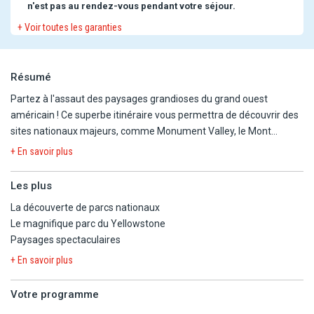
n'est pas au rendez-vous pendant votre séjour.
+ Voir toutes les garanties
Résumé
Partez à l'assaut des paysages grandioses du grand ouest
américain ! Ce superbe itinéraire vous permettra de découvrir des
sites nationaux majeurs, comme Monument Valley, le Mont
Rushmore, ainsi que 6 parcs nationaux dont celui de Grand Teton
+ En savoir plus
au cœur des montagnes Rocheuses.
Les plus
LES POINTS FORTS DU CIRCUIT
La découverte de parcs nationaux
- Nuit à San Francisco en centre ville
Le magnifique parc du Yellowstone
- 6 parcs nationaux inclus
Paysages spectaculaires
- Plusieurs sites Nationaux majeurs (Monument Valley, Dinosaur
NM. Mont Rushmore, Crazy Horse…)
+ En savoir plus
- Nombreux repas à thème (inclus ou dans le cadre de la pension
complète)
Votre programme
- Transport de grand tourisme et récent,