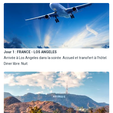
- Un circuit exclusivement francophone.
NB : Ce circuit, dense et rythmé, implique de longs trajets en
autocar afin de couvrir l'ensemble des parcs emblématiques au
programme — une condition nécessaire pour vivre cette
immersion unique dans l'Ouest sauvage. Les hôtels, souvent
situés en périphérie des villes ou à proximité des zones naturelles,
sont généralement fonctionnels mais peuvent parfois paraître un
peu vieillots, reflétant un confort simple et adapté à ce type de
Jour 1 :
FRANCE - LOS ANGELES
voyage axé sur la découverte et les grands espaces. Il est
Arrivée à Los Angeles dans la soirée. Accueil et transfert à l'hôtel.
également important de noter que la restauration aux États-Unis
Diner libre. Nuit.
peut différer sensiblement des habitudes européennes,
notamment avec des petits déjeuners généralement plus simples.