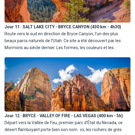
vers Salt Lake City. Déjeuner libre en cours de route (ou inclus en
pension complète) Arrivée à Salt Lake City, ville fondée par les
Mormons et capitale de la recherche généalogique. Tour
d'orientation avec notamment Temple Square où vous pourrez
Jour 11 :
SALT LAKE CITY - BRYCE CANYON (430 km - 4h30)
découvrir le temple des Mormons de l'extérieur. Dîner et nuit à Salt
Route vers le sud en direction de Bryce Canyon, l'un des plus
Lake City.
beaux parcs naturels de l'Utah. Ce site a été découvert par les
Mormons au siècle dernier. Les formes, les couleurs et les
nuances de la pierre et des fameux Pink Cliffs changent
constamment de l'aube au crépuscule. Déjeuner libre à l'arrivée
(ou inclus en pension complète) puis découverte du parc l'après-
midi. Diner et nuit sur place.
Jour 12 :
BRYCE - VALLEY OF FIRE - LAS VEGAS (400 km - 5h)
Départ vers la Vallée de Feu, premier parc d'État du Nevada, ce
désert flamboyant porte bien son nom : ici, les rochers de grès