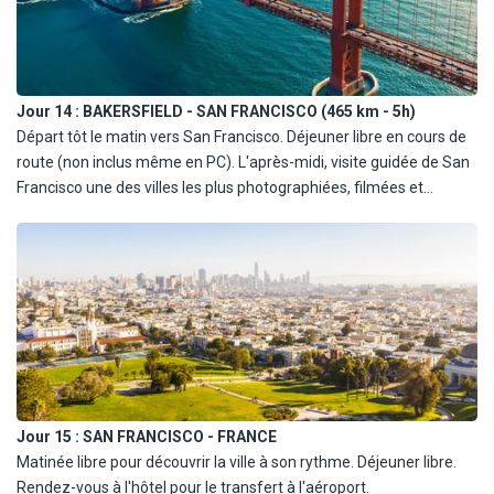
Furnace Creek (ou inclus en pension complète). Poursuite vers
Bakersfield. Diner et nuit sur place.
*La visite de Death Valley ne sera pas réalisable si les
Jour 14 :
BAKERSFIELD - SAN FRANCISCO (465 km - 5h)
températures atteignent 41 degrés Celsius afin de ne pas mettre
Départ tôt le matin vers San Francisco. Déjeuner libre en cours de
en danger la santé des passagers. Si tel est le cas, nous prévoirons
route (non inclus même en PC). L'après-midi, visite guidée de San
une visite de remplacement.
Francisco une des villes les plus photographiées, filmées et
décrites du monde... délicieux mélange d'histoire et de modernité
sophistiquée. Elle est bâtie sur plusieurs collines qui se déversent
dans une magnifique baie dont la ville semble être le joyau. Vous
visiterez le quartier des affaires, Civic Center, Haight Ashburry,
Sausalito et pourrez apprécier le Golden Gate Bridge. Diner libre
(ou inclus en pension complète) et nuit.
Jour 15 :
SAN FRANCISCO - FRANCE
Matinée libre pour découvrir la ville à son rythme. Déjeuner libre.
Rendez-vous à l'hôtel pour le transfert à l'aéroport.