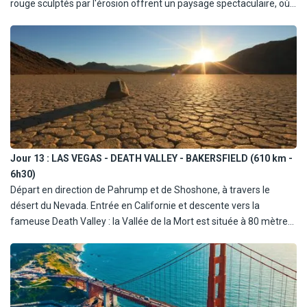
rouge sculptés par l'érosion offrent un paysage spectaculaire, où
la lumière joue avec les nuances orangées et pourpres. Vous
aurez l'impression d'être sur un tournage de western, tant ce
décor a inspiré le cinéma. Déjeuner puis direction Las Vegas, cette
ville mythique qui surgit tel un mirage au cœur du désert du
Nevada. Arrivée et installation à l'hôtel, puis temps libre pour flâner
sur le célèbre Strip, où se dressent les hôtels-casinos les plus
extravagants du monde. Dîner (en PC) et nuit à votre hôtel.
Jour 13 :
LAS VEGAS - DEATH VALLEY - BAKERSFIELD (610 km -
6h30)
Départ en direction de Pahrump et de Shoshone, à travers le
désert du Nevada. Entrée en Californie et descente vers la
fameuse Death Valley : la Vallée de la Mort est située à 80 mètres
en dessous du niveau de la mer. Le paysage est si désert que les
premiers cow-boys à l'avoir traversé disaient de lui : "Pas un
ruisseau pour y boire, pas un arbre pour s'y pendre". Vous
découvrirez Badwater Point, le point le plus bas de la vallée,
Furnace Creek, les dunes de sable de Stovepipe. Déjeuner libre à