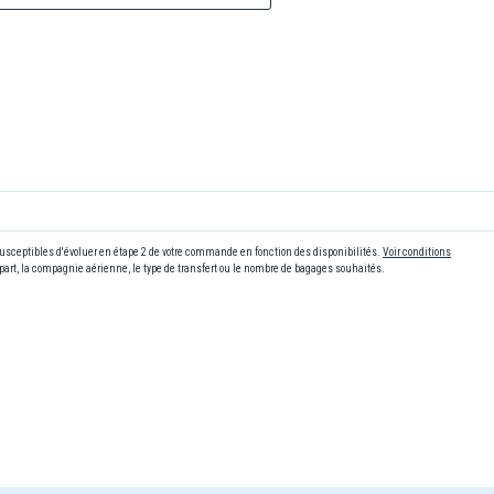
 susceptibles d'évoluer en étape 2 de votre commande en fonction des disponibilités.
Voir conditions
art, la compagnie aérienne, le type de transfert ou le nombre de bagages souhaités.