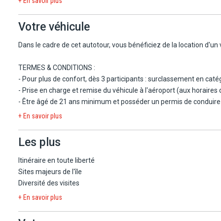
+ En savoir plus
Votre véhicule
Dans le cadre de cet autotour, vous bénéficiez de la location d'un
TERMES & CONDITIONS :
- Pour plus de confort, dès 3 participants : surclassement en caté
- Prise en charge et remise du véhicule à l'aéroport (aux horaires
- Être âgé de 21 ans minimum et posséder un permis de conduire d
- Permis français ou européen demandé lors de la prise du véhicul
+ En savoir plus
- Les cartes bancaires portant la mention CREDIT ou DEBIT sont 
- Pour les catégories A et B, la franchise est de 1 100€.
Les plus
- Durée de location de 8 jours par tranche de 24h : le véhicule d
dépassement, une journée supplémentaire vous sera facturée sur 
Itinéraire en toute liberté
- Remise du véhicule dans un état conforme et avec le même niv
Sites majeurs de l'île
Diversité des visites
LE PRIX COMPREND :
+ En savoir plus
- Kilométrage illimité.
- Assistance technique et médicale 24h/24 (PAI).