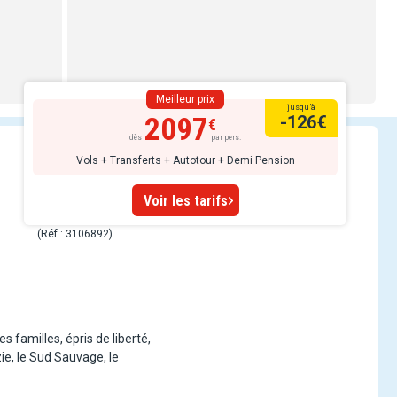
Meilleur prix
jusqu’à
2097
-126
€
dès
par pers.
Vols + Transferts + Autotour + Demi Pension
Voir les tarifs
(Réf : 3106892)
s familles, épris de liberté,
ie, le Sud Sauvage, le