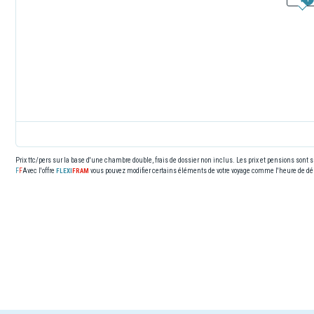
Prix ttc/pers sur la base d'une chambre double, frais de dossier non inclus. Les prix et pensions sont
Avec l'offre
vous pouvez modifier certains éléments de votre voyage comme l'heure de dép