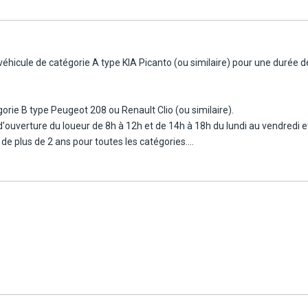
 véhicule de catégorie A type KIA Picanto (ou similaire) pour une durée d
gorie B type Peugeot 208 ou Renault Clio (ou similaire).
 d'ouverture du loueur de 8h à 12h et de 14h à 18h du lundi au vendredi e
e plus de 2 ans pour toutes les catégories.
e. En cas de permis étranger, joindre le permis international avec une t
acceptées.
oit être rendu à la même heure que le jour de sa prise en charge (battem
place directement par le loueur.
eau de carburant qu'au moment de sa prise en charge.