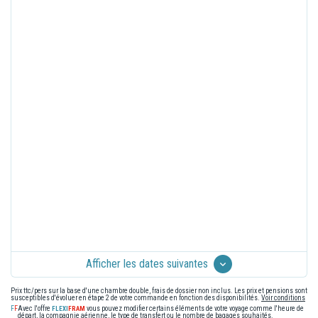
Afficher les dates suivantes
Prix ttc/pers sur la base d'une chambre double, frais de dossier non inclus. Les prix et pensions sont
susceptibles d'évoluer en étape 2 de votre commande en fonction des disponibilités.
Voir conditions
Avec l'offre
vous pouvez modifier certains éléments de votre voyage comme l'heure de
départ, la compagnie aérienne, le type de transfert ou le nombre de bagages souhaités.