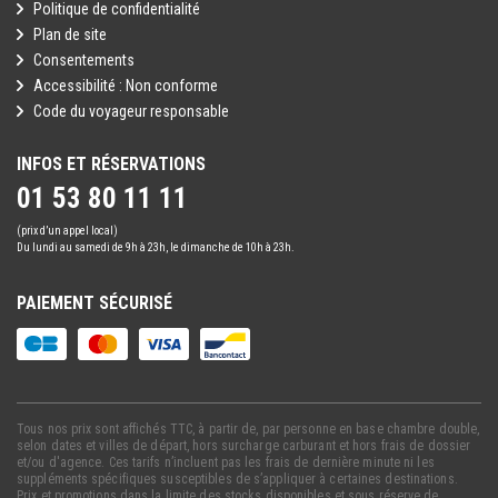
Politique de confidentialité
Plan de site
Consentements
Accessibilité : Non conforme
Code du voyageur responsable
INFOS ET RÉSERVATIONS
01 53 80 11 11
(prix d’un appel local)
Du lundi au samedi de 9h à 23h, le dimanche de 10h à 23h.
PAIEMENT SÉCURISÉ
Tous nos prix sont affichés TTC, à partir de, par personne en base chambre double,
selon dates et villes de départ, hors surcharge carburant et hors frais de dossier
et/ou d'agence. Ces tarifs n’incluent pas les frais de dernière minute ni les
suppléments spécifiques susceptibles de s’appliquer à certaines destinations.
Prix et promotions dans la limite des stocks disponibles et sous réserve de