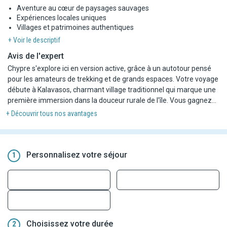
Aventure au cœur de paysages sauvages
Expériences locales uniques
Villages et patrimoines authentiques
+ Voir le descriptif
Avis de l'expert
Chypre s'explore ici en version active, grâce à un autotour pensé
pour les amateurs de trekking et de grands espaces. Votre voyage
débute à Kalavasos, charmant village traditionnel qui marque une
première immersion dans la douceur rurale de l'île. Vous gagnez
ensuite les montagnes du Troodos, véritable paradis pour la
+ Découvrir tous nos avantages
randonnée, entre forêts d'altitude, monastères classés et
panoramas spectaculaires. L'itinéraire se poursuit vers Latchi,
porte d'entrée de la péninsule d'Akamas, où les sentiers côtiers,
les gorges et les eaux turquoises offrent un final contrasté et
Personnalisez votre séjour
1
ressourçant.
Un parcours fluide, équilibré et riche en découvertes, combinant
liberté de l'autotour et immersion nature pour vivre Chypre au plus
près de ses paysages emblématiques.
Choisissez votre durée
2