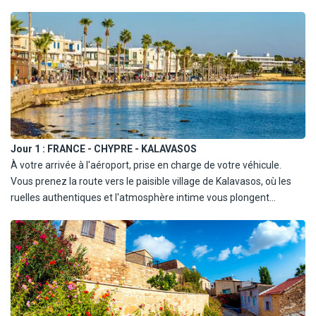
Avec supplément (selon disponibilités) :
- Catégorie B (MDMR, 4 places, manuel) type Kia Rio ou similaire
- Catégorie C (EDMR, 5 places, manuel) type Kia Ceed 1.3 ou
similaire
- Catégorie D (CDMR, 5 places, automatique) type Idar Kia Ceed 1.4
ou similaire
TERMES & CONDITIONS :
- Être âgé de 21 ans minimum à 75 ans maximum et titulaire du
Jour 1 :
FRANCE - CHYPRE - KALAVASOS
permis de conduire international depuis plus d'un an (plus de 3 ans
À votre arrivée à l'aéroport, prise en charge de votre véhicule.
pour les conducteurs âgés de 21 à 25 ans).
Vous prenez la route vers le paisible village de Kalavasos, où les
- Un supplément d'assurance pour les jeunes conducteurs (21 à 25
ruelles authentiques et l'atmosphère intime vous plongent
ans) et les seniors (plus de 70 ans) de 10€/jour.
immédiatement dans l'âme de Chypre. Dîner libre pour goûter à
- Un déposit de sécurité d'un montant de 300€ vous sera demandé
votre rythme aux saveurs locales, puis installation pour une
sur place. Celui-ci sera remboursé par la suite si non damage du
première nuit dans un hôtel confortable, idéal pour se ressourcer
véhicule.
après le voyage.
Remise du véhicule :
- Prise en charge et retour du véhicule à l'aéroport pour les auto-