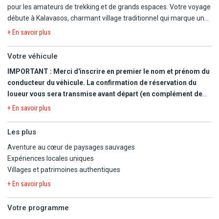
pour les amateurs de trekking et de grands espaces. Votre voyage
débute à Kalavasos, charmant village traditionnel qui marque une
première immersion dans la douceur rurale de l'île. Vous gagnez
+ En savoir plus
ensuite les montagnes du Troodos, véritable paradis pour la
randonnée, entre forêts d'altitude, monastères classés et
Votre véhicule
panoramas spectaculaires. L'itinéraire se poursuit vers Latchi,
IMPORTANT : Merci d'inscrire en premier le nom et prénom du
porte d'entrée de la péninsule d'Akamas, où les sentiers côtiers,
conducteur du véhicule. La confirmation de réservation du
les gorges et les eaux turquoises offrent un final contrasté et
loueur vous sera transmise avant départ (en complément de
ressourçant.
votre carnet de voyages). Sur cette dernière figureront les
+ En savoir plus
coordonnées du loueur. Il est OBLIGATOIRE de la présenter à
Un parcours fluide, équilibré et riche en découvertes, combinant
votre arrivée pour l'obtention de votre véhicule. A votre arrivée
liberté de l'autotour et immersion nature pour vivre Chypre au plus
Les plus
à l'aéroport, veuillez vous rendre directement au bureau du
près de ses paysages emblématiques.
Aventure au cœur de paysages sauvages
loueur.
Expériences locales uniques
Villages et patrimoines authentiques
Dans le cadre de cet autotour, vous bénéficiez de la location d'un
véhicule de catégorie catégorie A (MDMR, 4 places, manuel) type
+ En savoir plus
Kia Picanto ou similaire pour une durée de 7 jours par tranche de
24h pris et remis à l'aéroport de Larnaca ou Paphos.
Votre programme