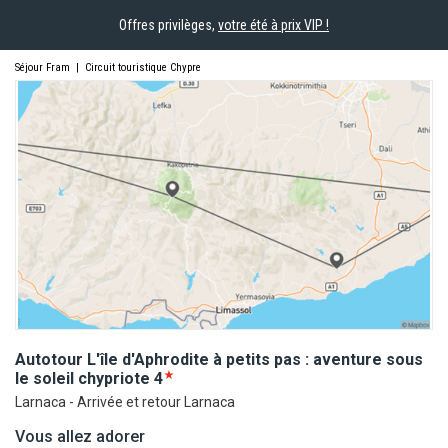
Offres privilèges,
votre été à prix VIP !
Séjour Fram
|
Circuit touristique Chypre
Autotour L'île d'Aphrodite à petits pas : aventure sous
le soleil
chypriote
4
Larnaca - Arrivée et retour Larnaca
Vous allez adorer