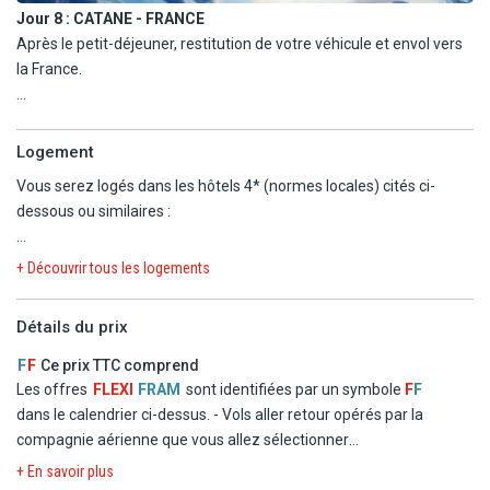
Jour 8 :
CATANE - FRANCE
Après le petit-déjeuner, restitution de votre véhicule et envol vers
la France.
IMPORTANT : Les visites mentionnées dans ce programme ne
sont que des suggestions (aucune activité ou entrée n'est incluse).
Logement
Vous serez logés dans les hôtels 4* (normes locales) cités ci-
dessous ou similaires :
CATANE (2 nuits) : Hôtel Ibis Style Acireale 4* ou similaire
+ Découvrir tous les logements
PALERME (2 nuits) : Hôtel Ibis Styles President 4* ou similaire
REGION D'AGRIGENTE (1 nuit) : Hôtel Kore 4* ou similaire
Détails du prix
VAL DI NOTO (1 nuit) : Hôtel Mediterraneo Palace 4* ou similaire
CATANE (1 nuit) : Hôtel Ibis Style Acireale 4* ou similaire
F
F
Ce prix TTC comprend
Les offres
FLEXI
FRAM
sont identifiées par un symbole
F
F
Des modifications concernant les hôtels sélectionnés peuvent être
dans le calendrier ci-dessus.
- Vols aller retour opérés par la
apportées. Cependant, nous nous efforcerons de vous proposer
compagnie aérienne que vous allez sélectionner
des hôtels de catégorie équivalente. En fonction des disponibilités,
- Logement en chambre double standard dans les hôtels
+ En savoir plus
votre logement pourra être prévu dans des localités voisines.
mentionnés ou similaires