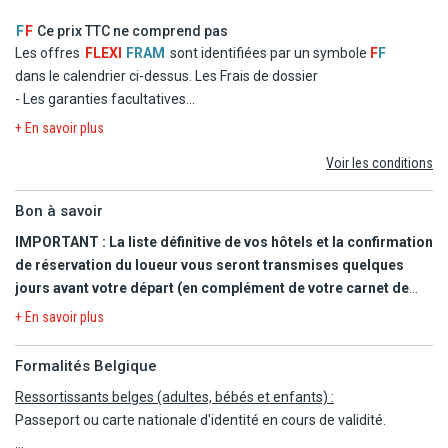
- La formule Petit Déjeuner
F
F
Ce prix TTC ne comprend pas
IMPORTANT :
- Les taxes d'aéroport et de solidarité
Les offres
FLEXI
FRAM
sont identifiées par un symbole
F
F
- La liste définitive de vos hôtels vous sera reconfirmée
- Le transfert
dans le calendrier ci-dessus.
Les Frais de dossier
quelques jours avant le départ (en complément de votre carnet
- Les garanties facultatives
de voyages).
- Les autres repas et les boissons
+ En savoir plus
- Les hôtels où vous serez logés sont situés en périphérie de
- Les activités et excursions payantes
ville et disposent donc d'une situation excentrée.
Voir les conditions
- Les dépenses d'ordre personnel
- Prévoir en moyenne des frais de parking d'environ 20€ par
nuit. Les hôtels attribués n'étant pas systématiquement
Bon à savoir
équipés de parking, veuillez vous renseigner auprès de la
IMPORTANT : La liste définitive de vos hôtels et la confirmation
réception des possibilités de stationnement aux alentours.
de réservation du loueur vous seront transmises quelques
- Veuillez noter que tous les hôtels proposés ne disposent pas
jours avant votre départ (en complément de votre carnet de
nécessairement d'une piscine.
voyages). Il est impératif que vous soyez en possession de ces
+ En savoir plus
2 documents à votre arrivée pour le bon déroulement de votre
programme.
Formalités Belgique
Ressortissants belges (adultes, bébés et enfants) :
- Au-delà de 22h30, le bureau du loueur est fermé : merci d'être
Passeport ou carte nationale d'identité en cours de validité.
extrêmement vigilant lors de la sélection des vols.