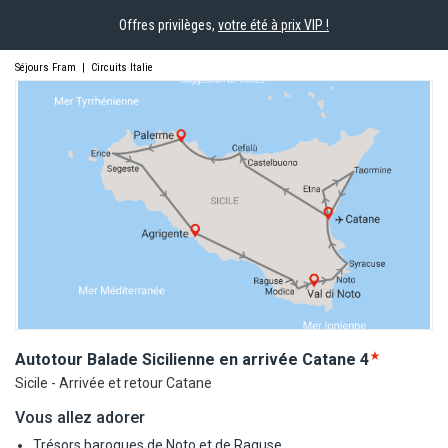
Offres privilèges,
votre été à prix VIP !
Séjours Fram
|
Circuits Italie
Autotour Balade Sicilienne en arrivée
Catane
4
Sicile - Arrivée et retour Catane
Vous allez adorer
Trésors baroques de Noto et de Raguse