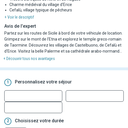
Charme médiéval du village d'Erice
Cefalù, village typique de pêcheurs
+ Voir le descriptif
Avis de l'expert
Partez sur les routes de Sicile à bord de votre véhicule de location.
Grimpez sur le mont de l'Etna et explorez le temple greco-romain
de Taormine. Découvrez les villages de Castelbuono, de Cefalù et
d'Erice. Visitez la belle Palerme et sa cathédrale arabo-normande.
Parcourez les ruines archéologiques d'Agrigente, de Segeste et de
+ Découvrir tous nos avantages
Syracuse. Admirez les trésors baroques de Raguse et de Noto...
Profitez des paysages et du patrimoine unique de la Sicile à votre
rythme et selon vos envies !
Personnalisez votre séjour
1
Choisissez votre durée
2