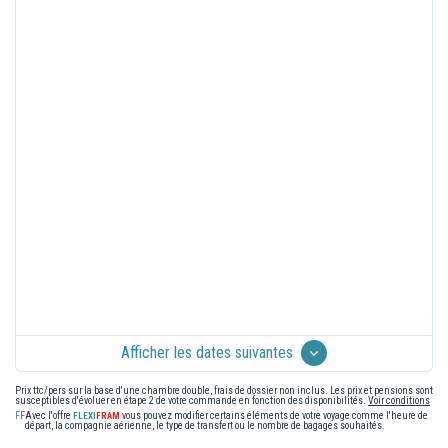
Afficher les dates suivantes
Prix ttc/pers sur la base d'une chambre double, frais de dossier non inclus. Les prix et pensions sont
susceptibles d'évoluer en étape 2 de votre commande en fonction des disponibilités.
Voir conditions
Avec l'offre
vous pouvez modifier certains éléments de votre voyage comme l'heure de
départ, la compagnie aérienne, le type de transfert ou le nombre de bagages souhaités.