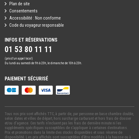
Plan de site
Consentements
Accessibilité : Non conforme
Code du voyageur responsable
INFOS ET RÉSERVATIONS
01 53 80 11 11
(prix d’un appel local)
Du lundi au samedi de 9h à 23h, le dimanche de 10h à 23h.
PAIEMENT SÉCURISÉ
Tous nos prix sont affichés TTC, à partir de, par personne en base chambre double,
selon dates et villes de départ, hors surcharge carburant et hors frais de dossier
et/ou d'agence. Ces tarifs n’incluent pas les frais de dernière minute ni les
suppléments spécifiques susceptibles de s’appliquer à certaines destinations.
Prix et promotions dans la limite des stocks disponibles et sous réserve de
disponibilité. Les prix affichés sont susceptibles d’être modifiés à la hausse ou à