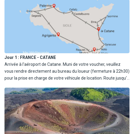
Avec supplément (selon disponibilités) :
- Catégorie C1 (EMDR économique) type Ford Fiesta ou similaire
(4/5 places, 1 bagage).
- Catégorie D1 (CDMR compacte) type Ford Focus ou similaire (5
places, 2 bagages).
- Catégorie S2 (SWMR break) type Opel Astra SW ou similaire (5
places, 3 bagages).
Sur demande (nous consulter) :
Jour 1 :
FRANCE - CATANE
- Catégorie C (EDMR économique) type Opel Corsa ou similaire
Arrivée à l'aéroport de Catane. Muni de votre voucher, veuillez
(4/5 places, 1 bagage).
vous rendre directement au bureau du loueur (fermeture à 22h30)
- Catégorie D (CDMR compacte) type Volkswagen Golf ou similaire
pour la prise en charge de votre véhicule de location. Route jusqu'à
(5 places, 2 bagages).
votre hôtel. Arrivée et nuit à l'hôtel.
- Catégorie J (XGMR crossover) type Ford Ecosport ou similaire (5
places, 2 bagages).
- Catégorie J1 (XGMR crossover) type Opel Mokka ou similaire (5
places, 2 bagages).
- Catégorie S (SWMR break) type Ford Focus ou similaire (5 places,
3 bagages).