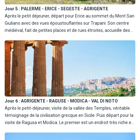
carrosserie latérale, le haut et le bas de caisse, les vitres et les
Jour 5 :
PALERME - ERICE - SEGESTE - AGRIGENTE
pneus).
Après le petit déjeuner, départ pour Erice au sommet du Mont San
Giuliano avec des vues époustouflantes sur Trapani. Son centre
LE PRIX NE COMPREND PAS :
médiéval, fait de petites places et de rues étroites, accueille des
- Supplément conducteur senior (76/80 ans) : 6€/jour à régler sur
magasins d'artisans : céramiques, tapis et bonbons traditionnels
place.
aux amandes et fruits secs. L'après-midi, continuation vers
- Siège bébé ou rehausseur : 55€.
Segeste, un parc archéologique dominé par un élégant temple
- GPS : 5€ par jour.
dorique. Poursuite vers Agrigente et nuit à l'hôtel.
- Frais de péages, de carburant et de parking.
- Pénalités administratives (perte ou vol des clefs,
contraventions…).
- Garantie Platinum (99€/semaine pour les catégories A et C ;
108€/semaine pour les catégories D et J ; 117€/semaine pour la
catégorie S) élimine également la franchise en cas de vol
Jour 6 :
AGRIGENTE - RAGUSE - MODICA - VAL DI NOTO
partiel/total ou de tentative de vol et comprend l'assurance PAI
Après le petit-déjeuner, visite de la vallée des Temples, véritable
ainsi que l'assistance routière.
témoignage de la civilisation grecque en Sicile. Puis départ pour la
visite de Ragusa et Modica. Le premier est un endroit très riche en
A SAVOIR :
patrimoine baroque et le second plus célèbre pour son délicieux
- L'utilisation d'un GPS est fortement conseillée (pensez à
chocolat. Logement à l'hôtel à Ragusa ou dans la région de Noto.