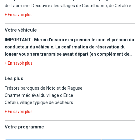
de Taormine. Découvrez les villages de Castelbuono, de Cefalù et
d'Erice. Visitez la belle Palerme et sa cathédrale arabo-normande.
+ En savoir plus
Parcourez les ruines archéologiques d'Agrigente, de Segeste et de
Syracuse. Admirez les trésors baroques de Raguse et de Noto...
Votre véhicule
Profitez des paysages et du patrimoine unique de la Sicile à votre
IMPORTANT : Merci d'inscrire en premier le nom et prénom du
rythme et selon vos envies !
conducteur du véhicule. La confirmation de réservation du
loueur vous sera transmise avant départ (en complément de
votre carnet de voyages). Sur cette dernière figureront les
+ En savoir plus
coordonnées du loueur. Il est OBLIGATOIRE de la présenter à
votre arrivée pour l'obtention de votre véhicule. A votre arrivée
Les plus
à l'aéroport, veuillez vous rendre directement au bureau du
Trésors baroques de Noto et de Raguse
loueur.
Charme médiéval du village d'Erice
Cefalù, village typique de pêcheurs
Dans le cadre de cet autotour, vous bénéficiez de la location d'un
Sites archéologiques de Segeste et d'Agrigente
véhicule de catégorie catégorie B (MDMR mini 4/5 portes) type
+ En savoir plus
Fiat Panda ou similaire (4 places, 1 bagage) pour une durée de 7
jours par tranche de 24h pris et remis à l'aéroport de Catane.
Votre programme