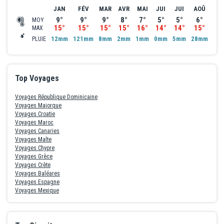
JAN
FÉV
MAR
AVR
MAI
JUI
JUI
AOÛ
SE
9°
9°
9°
8°
7°
5°
5°
6°
7
MOY
15°
15°
15°
15°
16°
14°
14°
15°
16
MAX
12mm
121mm
8mm
2mm
1mm
0mm
5mm
28mm
28
PLUIE
Top Voyages
Voyages République Dominicaine
Voyages Majorque
Voyages Croatie
Voyages Maroc
Voyages Canaries
Voyages Malte
Voyages Chypre
Voyages Grèce
Voyages Crète
Voyages Baléares
Voyages Espagne
Voyages Mexique